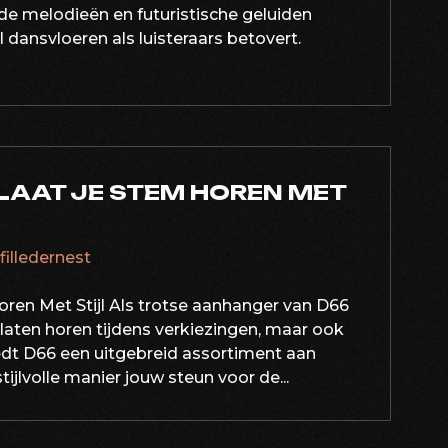
e melodieën en futuristische geluiden
 dansvloeren als luisteraars betovert.
LAAT JE STEM HOREN MET
afilledernest
ren Met Stijl Als trotse aanhanger van D66
em laten horen tijdens verkiezingen, maar ook
biedt D66 een uitgebreid assortiment aan
jlvolle manier jouw steun voor de...