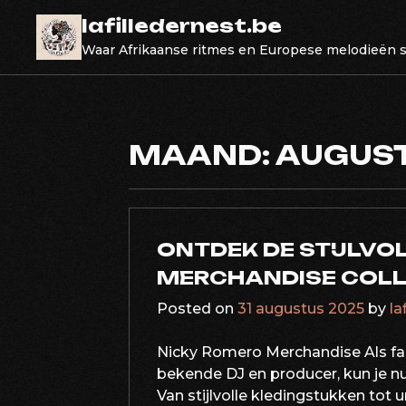
Skip
lafilledernest.be
to
Waar Afrikaanse ritmes en Europese melodieën
content
MAAND:
AUGUST
ONTDEK DE STIJLVO
MERCHANDISE COLLE
Posted on
31 augustus 2025
by
la
Nicky Romero Merchandise Als fan
bekende DJ en producer, kun je n
Van stijlvolle kledingstukken tot