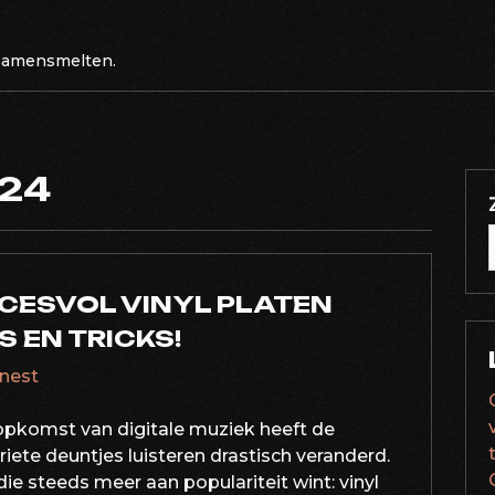
 samensmelten.
024
CESVOL VINYL PLATEN
S EN TRICKS!
rnest
 opkomst van digitale muziek heeft de
ete deuntjes luisteren drastisch veranderd.
die steeds meer aan populariteit wint: vinyl