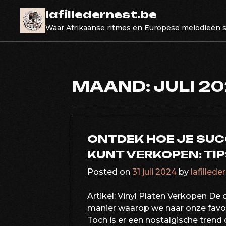
Skip
lafilledernest.be
to
Waar Afrikaanse ritmes en Europese melodieën
content
MAAND:
JULI 2
ONTDEK HOE JE SUC
KUNT VERKOPEN: TIP
Posted on
31 juli 2024
by
lafillede
Artikel: Vinyl Platen Verkopen De
manier waarop we naar onze favori
Toch is er een nostalgische trend 