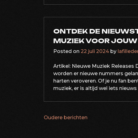
ONTDEK DE NIEUWST
MUZIEK VOOR JOUW
Posted on
22 juli 2024
by
lafilled
Artikel: Nieuwe Muziek Releases D
worden er nieuwe nummers gelanc
harten veroveren. Of je nu fan ben
muziek, er is altijd wel iets nieu
Oudere berichten
BERICHTNAVIG