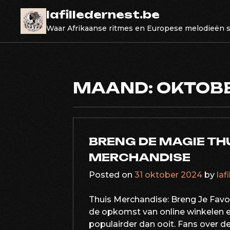
Skip
lafilledernest.be
to
Waar Afrikaanse ritmes en Europese melodieën
content
MAAND:
OKTOBE
BRENG DE MAGIE THU
MERCHANDISE
Posted on
31 oktober 2024
by
laf
Thuis Merchandise: Breng Je Fav
de opkomst van online winkelen e
populairder dan ooit. Fans over d