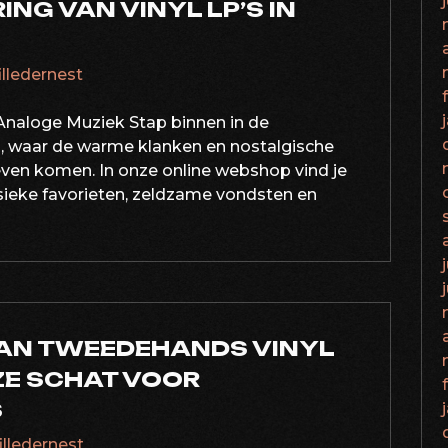
NG VAN VINYL LP’S IN
filledernest
Analoge Muziek Stap binnen in de
s, waar de warme klanken en nostalgische
ven komen. In onze online webshop vind je
ssieke favorieten, zeldzame vondsten en
VAN TWEEDEHANDS VINYL
OZE SCHAT VOOR
S
filledernest