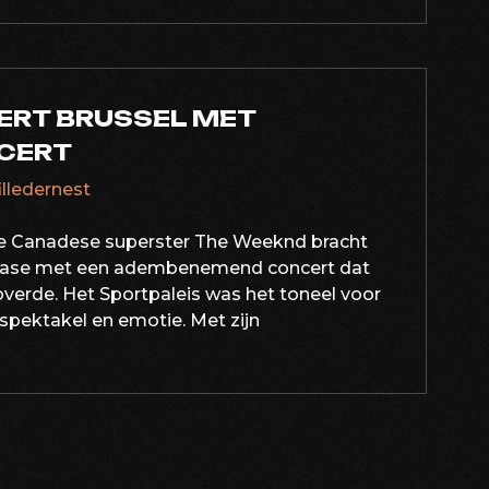
ERT BRUSSEL MET
CERT
filledernest
e Canadese superster The Weeknd bracht
xtase met een adembenemend concert dat
verde. Het Sportpaleis was het toneel voor
 spektakel en emotie. Met zijn
ATIE