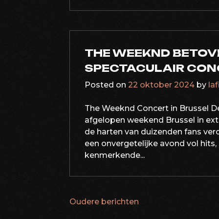
THE WEEKND BETOV
SPECTACULAIR CON
Posted on
22 oktober 2024
by
la
The Weeknd Concert in Brussel D
afgelopen weekend Brussel in e
de harten van duizenden fans vero
een onvergetelijke avond vol hits,
kenmerkende...
Oudere berichten
BERICHTNAVIG