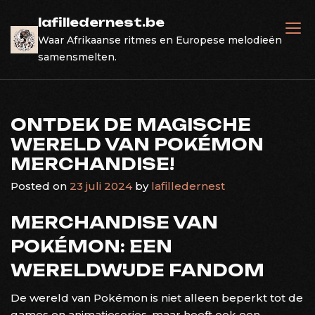
Skip
lafilledernest.be
to
Waar Afrikaanse ritmes en Europese melodieën
content
samensmelten.
ONTDEK DE MAGISCHE
WERELD VAN POKÉMON
MERCHANDISE!
Posted on
23 juli 2024
by
lafilledernest
MERCHANDISE VAN
POKÉMON: EEN
WERELDWIJDE FANDOM
De wereld van Pokémon is niet alleen beperkt tot de
games en animatieseries, maar heeft ook een