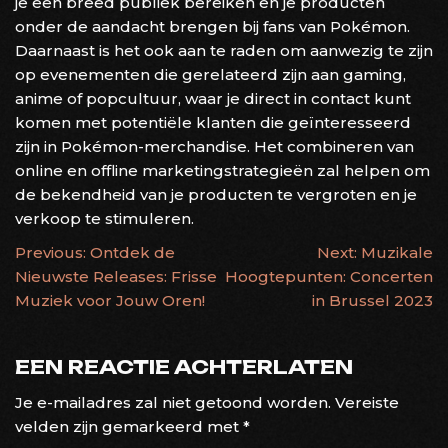
je een breed publiek bereiken en je producten
onder de aandacht brengen bij fans van Pokémon.
Daarnaast is het ook aan te raden om aanwezig te zijn
op evenementen die gerelateerd zijn aan gaming,
anime of popcultuur, waar je direct in contact kunt
komen met potentiële klanten die geïnteresseerd
zijn in Pokémon-merchandise. Het combineren van
online en offline marketingstrategieën zal helpen om
de bekendheid van je producten te vergroten en je
verkoop te stimuleren.
BERICHTNAVIGATIE
Previous:
Ontdek de
Next:
Muzikale
Nieuwste Releases: Frisse
Hoogtepunten: Concerten
Muziek voor Jouw Oren!
in Brussel 2023
EEN REACTIE ACHTERLATEN
Je e-mailadres zal niet getoond worden.
Vereiste
velden zijn gemarkeerd met
*