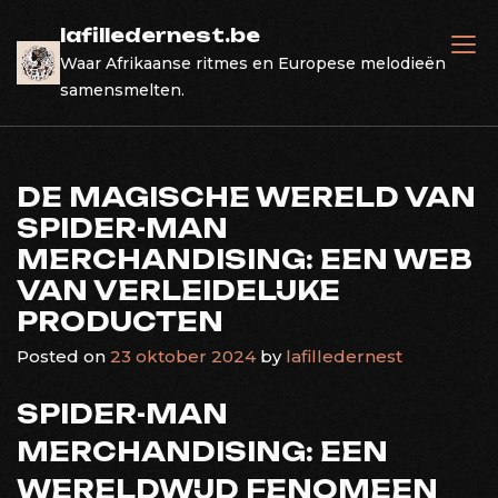
Skip
lafilledernest.be
to
Waar Afrikaanse ritmes en Europese melodieën
content
samensmelten.
DE MAGISCHE WERELD VAN
SPIDER-MAN
MERCHANDISING: EEN WEB
VAN VERLEIDELIJKE
PRODUCTEN
Posted on
23 oktober 2024
by
lafilledernest
SPIDER-MAN
MERCHANDISING: EEN
WERELDWIJD FENOMEEN