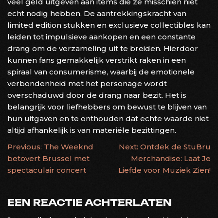
veel geld uitgeven aan items die ze misschien niet
echt nodig hebben. De aantrekkingskracht van
limited edition stukken en exclusieve collectibles kan
leiden tot impulsieve aankopen en een constante
drang om de verzameling uit te breiden. Hierdoor
kunnen fans gemakkelijk verstrikt raken in een
spiraal van consumerisme, waarbij de emotionele
verbondenheid met het personage wordt
overschaduwd door de drang naar bezit. Het is
belangrijk voor liefhebbers om bewust te blijven van
hun uitgaven en te onthouden dat echte waarde niet
altijd afhankelijk is van materiële bezittingen.
BERICHTNAVIGATIE
Previous:
The Weeknd
Next:
Ontdek de StuBru
betovert Brussel met
Merchandise: Laat Je
spectaculair concert
Liefde voor Muziek Zien!
EEN REACTIE ACHTERLATEN