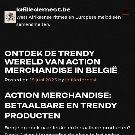
Skip
lafilledernest.be
to
Waar Afrikaanse ritmes en Europese melodieën
content
samensmelten.
ONTDEK DE TRENDY
WERELD VAN ACTION
MERCHANDISE IN BELGIË
Posted on
18 juni 2025
by
lafilledernest
ACTION MERCHANDISE:
BETAALBARE EN TRENDY
PRODUCTEN
Ben je op zoek naar leuke en betaalbare producten?
Dan is Action Merchandise de place to be! Action