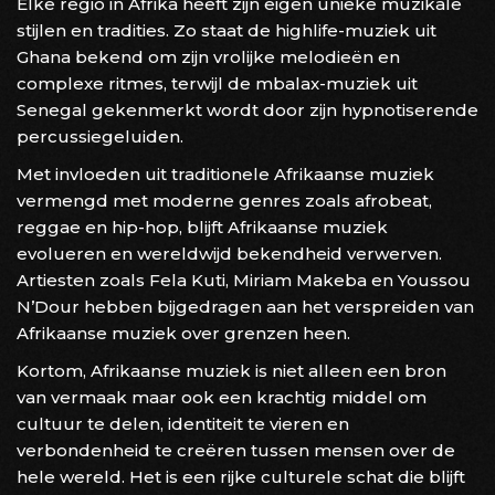
Elke regio in Afrika heeft zijn eigen unieke muzikale
stijlen en tradities. Zo staat de highlife-muziek uit
Ghana bekend om zijn vrolijke melodieën en
complexe ritmes, terwijl de mbalax-muziek uit
Senegal gekenmerkt wordt door zijn hypnotiserende
percussiegeluiden.
Met invloeden uit traditionele Afrikaanse muziek
vermengd met moderne genres zoals afrobeat,
reggae en hip-hop, blijft Afrikaanse muziek
evolueren en wereldwijd bekendheid verwerven.
Artiesten zoals Fela Kuti, Miriam Makeba en Youssou
N’Dour hebben bijgedragen aan het verspreiden van
Afrikaanse muziek over grenzen heen.
Kortom, Afrikaanse muziek is niet alleen een bron
van vermaak maar ook een krachtig middel om
cultuur te delen, identiteit te vieren en
verbondenheid te creëren tussen mensen over de
hele wereld. Het is een rijke culturele schat die blijft