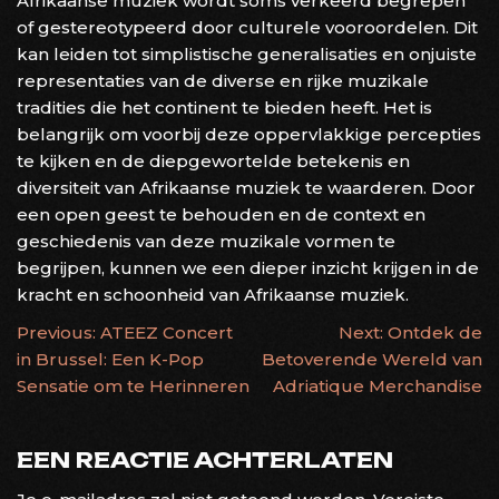
Afrikaanse muziek wordt soms verkeerd begrepen
of gestereotypeerd door culturele vooroordelen. Dit
kan leiden tot simplistische generalisaties en onjuiste
representaties van de diverse en rijke muzikale
tradities die het continent te bieden heeft. Het is
belangrijk om voorbij deze oppervlakkige percepties
te kijken en de diepgewortelde betekenis en
diversiteit van Afrikaanse muziek te waarderen. Door
een open geest te behouden en de context en
geschiedenis van deze muzikale vormen te
begrijpen, kunnen we een dieper inzicht krijgen in de
kracht en schoonheid van Afrikaanse muziek.
BERICHTNAVIGATIE
Previous:
ATEEZ Concert
Next:
Ontdek de
in Brussel: Een K-Pop
Betoverende Wereld van
Sensatie om te Herinneren
Adriatique Merchandise
EEN REACTIE ACHTERLATEN