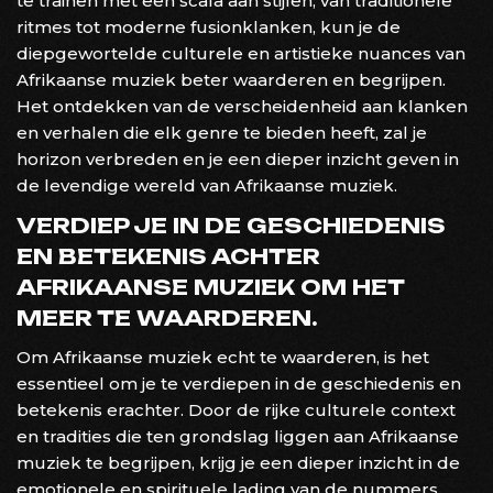
te trainen met een scala aan stijlen, van traditionele
ritmes tot moderne fusionklanken, kun je de
diepgewortelde culturele en artistieke nuances van
Afrikaanse muziek beter waarderen en begrijpen.
Het ontdekken van de verscheidenheid aan klanken
en verhalen die elk genre te bieden heeft, zal je
horizon verbreden en je een dieper inzicht geven in
de levendige wereld van Afrikaanse muziek.
VERDIEP JE IN DE GESCHIEDENIS
EN BETEKENIS ACHTER
AFRIKAANSE MUZIEK OM HET
MEER TE WAARDEREN.
Om Afrikaanse muziek echt te waarderen, is het
essentieel om je te verdiepen in de geschiedenis en
betekenis erachter. Door de rijke culturele context
en tradities die ten grondslag liggen aan Afrikaanse
muziek te begrijpen, krijg je een dieper inzicht in de
emotionele en spirituele lading van de nummers.