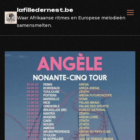
Skip
lafilledernest.be
to
Waar Afrikaanse ritmes en Europese melodieën
content
samensmelten.