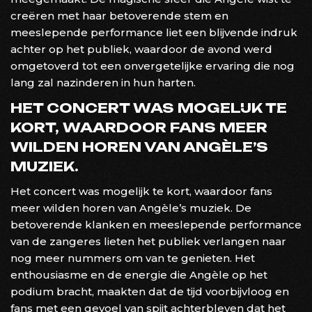
creëren met haar betoverende stem en
meeslepende performance liet een blijvende indruk
achter op het publiek, waardoor de avond werd
omgetoverd tot een onvergetelijke ervaring die nog
lang zal nazinderen in hun harten.
HET CONCERT WAS MOGELIJK TE
KORT, WAARDOOR FANS MEER
WILDEN HOREN VAN ANGÈLE’S
MUZIEK.
Het concert was mogelijk te kort, waardoor fans
meer wilden horen van Angèle’s muziek. De
betoverende klanken en meeslepende performance
van de zangeres lieten het publiek verlangen naar
nog meer nummers om van te genieten. Het
enthousiasme en de energie die Angèle op het
podium bracht, maakten dat de tijd voorbijvloog en
fans met een gevoel van spijt achterbleven dat het