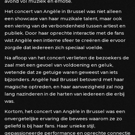
avond vol muziek en emotie.
Het concert van Angèle in Brussel was niet alleen
een showcase van haar muzikale talent, maar ook
een viering van de verbondenheid tussen artiest en
publiek. Door haar oprechte interactie met de fans
wist Angèle een intieme sfeer te creëren die ervoor
zorgde dat iedereen zich speciaal voelde.
Na afloop van het concert verlieten de bezoekers de
zaal met een gevoel van voldoening en geluk,
wetende dat ze getuige waren geweest van iets
bijzonders. Angèle had Brussel betoverd met haar
magische optreden, en haar aanwezigheid zal nog
lang nazinderen in de harten van iedereen die erbij
was.
Kortom, het concert van Angèle in Brussel was een
onvergetelijke ervaring die bewees waarom ze zo
geliefd is bij haar fans. Haar unieke stijl,
gepassioneerde performance en oprechte connectie