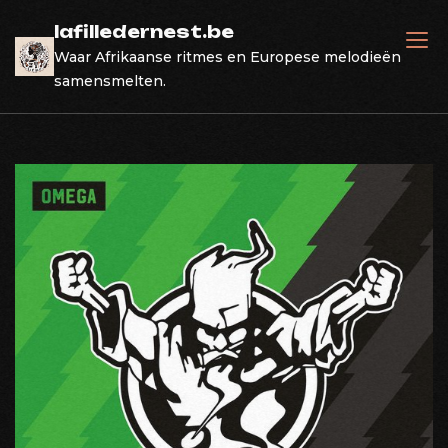
Skip
lafilledernest.be
to
Waar Afrikaanse ritmes en Europese melodieën
content
samensmelten.