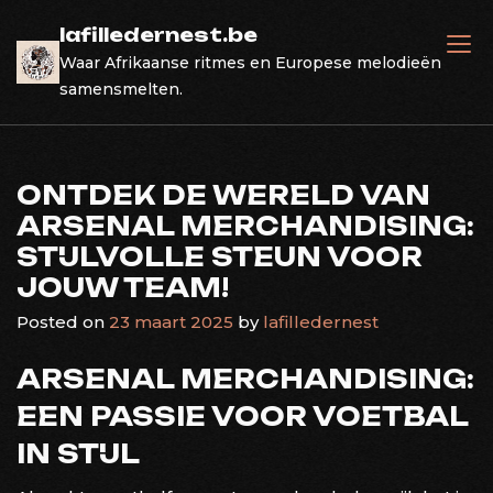
Skip
lafilledernest.be
to
Waar Afrikaanse ritmes en Europese melodieën
content
samensmelten.
ONTDEK DE WERELD VAN
ARSENAL MERCHANDISING:
STIJLVOLLE STEUN VOOR
JOUW TEAM!
Posted on
23 maart 2025
by
lafilledernest
ARSENAL MERCHANDISING:
EEN PASSIE VOOR VOETBAL
IN STIJL