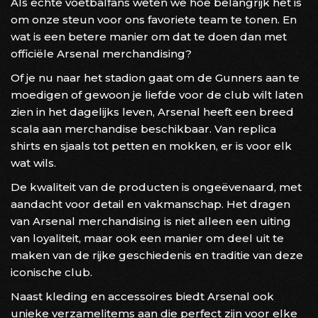
Als echte voetbalfans weten we hoe belangrijk het is
om onze steun voor ons favoriete team te tonen. En
wat is een betere manier om dat te doen dan met
officiële Arsenal merchandising?
Of je nu naar het stadion gaat om de Gunners aan te
moedigen of gewoon je liefde voor de club wilt laten
zien in het dagelijks leven, Arsenal heeft een breed
scala aan merchandise beschikbaar. Van replica
shirts en sjaals tot petten en mokken, er is voor elk
wat wils.
De kwaliteit van de producten is ongeëvenaard, met
aandacht voor detail en vakmanschap. Het dragen
van Arsenal merchandising is niet alleen een uiting
van loyaliteit, maar ook een manier om deel uit te
maken van de rijke geschiedenis en traditie van deze
iconische club.
Naast kleding en accessoires biedt Arsenal ook
unieke verzamelitems aan die perfect zijn voor elke