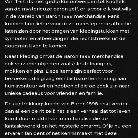
Van T-shirts met gedurfde ontwerpen tot knuffels
van de mysterieuze baron zelf, er is voor elk wat wils
in de wereld van Baron 1898 merchandise. Fans
kunnen hun liefde voor deze meeslepende attractie
laten zien door het dragen van kledingstukken met
symbolen en afbeeldingen die rechtstreeks uit de
goudmijn lijken te komen.
Naast kleding omvat de Baron 1898 merchandise
ook verzamelobjecten zoals sleutelhangers,
mokken en pins. Deze items zijn perfect voor
bezoekers die graag een tastbare herinnering aan
hun avontuur willen hebben of die op zoek zijn naar
unieke cadeaus voor vrienden en familie.
De aantrekkingskracht van Baron 1898 reikt verder
dan alleen de rit zelf; het is een verhaal dat tot leven
komt door middel van merchandise die de
fantasiewereld en het mysterie omarmt. Of je nu een
ervaren fan bent of net kennismaakt met deze