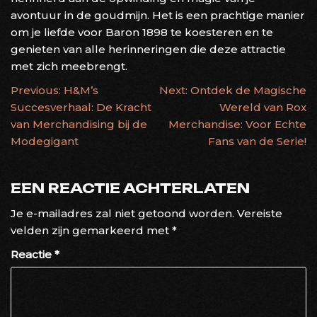
avontuur in de goudmijn. Het is een prachtige manier
om je liefde voor Baron 1898 te koesteren en te
genieten van alle herinneringen die deze attractie
met zich meebrengt.
BERICHTNAVIGATIE
Previous:
H&M’s
Next:
Ontdek de Magische
Succesverhaal: De Kracht
Wereld van Rox
van Merchandising bij de
Merchandise: Voor Echte
Modegigant
Fans van de Serie!
EEN REACTIE ACHTERLATEN
Je e-mailadres zal niet getoond worden.
Vereiste
velden zijn gemarkeerd met
*
Reactie
*