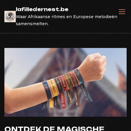
Skip
lafilledernest.be
to
Waar Afrikaanse ritmes en Europese melodieën
content
samensmelten.
ONTDEK DE MAGISCHE