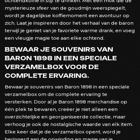
ochtendkoffie in stijl te drinken. Met een mok die de
mysterieuze sfeer van de goudmijn weerspiegelt,
wordt je dagelijkse koffiemoment een avontuur op
zich. Laat je inspireren door het verhaal van de baron
terwijl je geniet van je favoriete warme drank, en voeg
een vleugje magie toe aan elke ochtend.
BEWAAR JE SOUVENIRS VAN
BARON 1898 IN EEN SPECIALE
VERZAMELBOX VOOR DE
COMPLETE ERVARING.
Bewaar je souvenirs van Baron 1898 in een speciale
verzamelbox om de complete ervaring te
versterken. Door al je Baron 1898 merchandise op
één plek te bewaren, creëer je niet alleen een
overzichtelijke en georganiseerde collectie, maar
verhoog je ook de nostalgische waarde van elk item.
Elke keer dat je de verzamelbox opent, word je
herinnerd aan de opwinding en magie van je