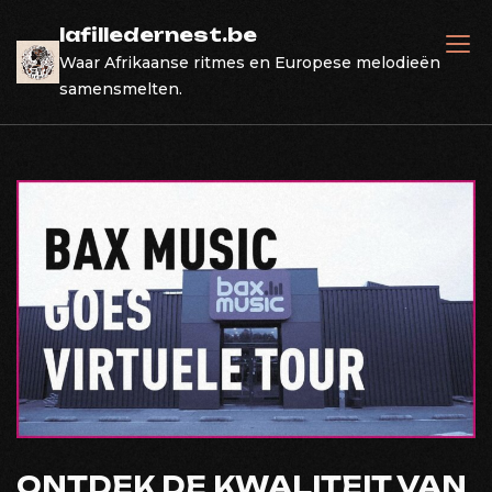
Skip
lafilledernest.be
to
Waar Afrikaanse ritmes en Europese melodieën
content
samensmelten.
ONTDEK DE KWALITEIT VAN