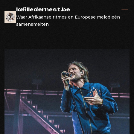
Skip
lafilledernest.be
to
Waar Afrikaanse ritmes en Europese melodieën
content
samensmelten.