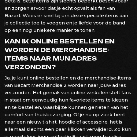
details, deze items zijn slechts beperkt beschikbaar
en zorgen ervoor dat je echt opvalt als fan van
Bazart. Wees er snel bij om deze speciale items aan
je collectie toe te voegen en je liefde voor de band
op een nog uniekere manier te tonen.
KAN IK ONLINE BESTELLEN EN
WORDEN DE MERCHANDISE-
ITEMS NAAR MIJN ADRES
VERZONDEN?
Ja, je kunt online bestellen en de merchandise-items
van Bazart Merchandise 2 worden naar jouw adres
verzonden. Het gemak van online winkelen stelt fans
in staat om eenvoudig hun favoriete items te kiezen
en te bestellen, waarbij ze kunnen genieten van het
comfort van thuisbezorging. Of je nu op zoek bent
naar een nieuw t-shirt, hoodie of accessoire, het is
allemaal slechts een paar klikken verwijderd. Zo kun
je moeiteloos jouw collectie Bazart-merchandise