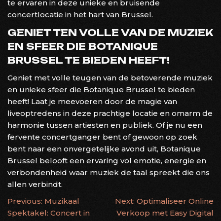
te ervaren in deze unieke en bruisende
concertlocatie in het hart van Brussel.
GENIET TEN VOLLE VAN DE MUZIEK
EN SFEER DIE BOTANIQUE
BRUSSEL TE BIEDEN HEEFT!
Geniet met volle teugen van de betoverende muziek
en unieke sfeer die Botanique Brussel te bieden
heeft! Laat je meevoeren door de magie van
liveoptredens in deze prachtige locatie en omarm de
harmonie tussen artiesten en publiek. Of je nu een
fervente concertganger bent of gewoon op zoek
bent naar een onvergetelijke avond uit, Botanique
Brussel belooft een ervaring vol emotie, energie en
verbondenheid waar muziek de taal spreekt die ons
allen verbindt.
BERICHTNAVIGATIE
Previous:
Muzikaal
Next:
Optimaliseer Online
Spektakel: Concert in
Verkoop met Easy Digital