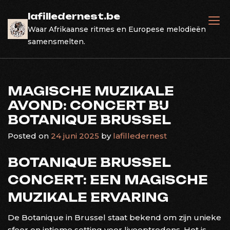
Skip
lafilledernest.be
to
Waar Afrikaanse ritmes en Europese melodieën
content
samensmelten.
MAGISCHE MUZIKALE
AVOND: CONCERT BIJ
BOTANIQUE BRUSSEL
Posted on
24 juni 2025
by
lafilledernest
BOTANIQUE BRUSSEL
CONCERT: EEN MAGISCHE
MUZIKALE ERVARING
De Botanique in Brussel staat bekend om zijn unieke
sfeer en intieme setting voor liveoptredens. Het is