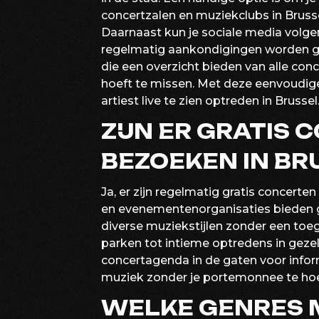
concertzalen en muziekclubs in Brusse
Daarnaast kun je sociale media volgen
regelmatig aankondigingen worden ge
die een overzicht bieden van alle conc
hoeft te missen. Met deze eenvoudige 
artiest live te zien optreden in Brussel
ZIJN ER GRATIS
BEZOEKEN IN BR
Ja, er zijn regelmatig gratis concerten
en evenementenorganisaties bieden g
diverse muziekstijlen zonder een toeg
parken tot intieme optredens in gezell
concertagenda in de gaten voor inform
muziek zonder je portemonnee te ho
WELKE GENRES 