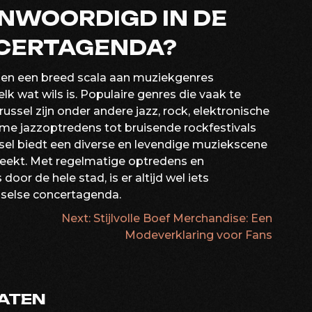
NWOORDIGD IN DE
CERTAGENDA?
en een breed scala aan muziekgenres
k wat wils is. Populaire genres die vaak te
ussel zijn onder andere jazz, rock, elektronische
eme jazzoptredens tot bruisende rockfestivals
ssel biedt een diverse en levendige muziekscene
preekt. Met regelmatige optredens en
oor de hele stad, is er altijd wel iets
sselse concertagenda.
Next:
Stijlvolle Boef Merchandise: Een
ATIE
Modeverklaring voor Fans
LATEN