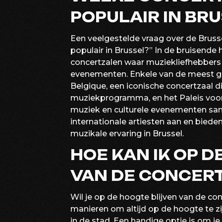
POPULAIR IN BR
Een veelgestelde vraag over de Brusse
populair in Brussel?” In de bruisende 
concertzalen waar muziekliefhebbers 
evenementen. Enkele van de meest gel
Belgique, een iconische concertzaal d
muziekprogramma, en het Paleis voo
muziek en culturele evenementen sam
internationale artiesten aan en biede
muzikale ervaring in Brussel.
HOE KAN IK OP D
VAN DE CONCERT
Wil je op de hoogte blijven van de con
manieren om altijd op de hoogte te 
in de stad. Een handige optie is om 