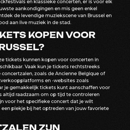
festivals en klassieke concerten, er is voor elk
nieuwste aankondigingen en mis geen enkel
 Ontdek de levendige muziekscene van Brussel en
bod aan live muziek in de stad.
CKETS KOPEN VOOR
RUSSEL?
ze tickets kunnen kopen voor concerten in
eschikbaar. Vaak kun je tickets rechtstreeks
e concertzalen, zoals de Ancienne Belgique of
etverkoopplatforms en -websites zoals
r je gemakkelijk tickets kunt aanschaffen voor
s altijd raadzaam om op tijd te controleren
 voor het specifieke concert dat je wilt
 een plekje bij het optreden van jouw favoriete
ZALEN ZIJN