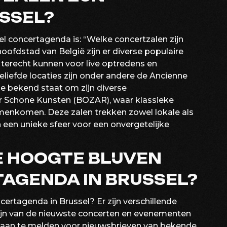
USSEL?
l concertagenda is: “Welke concertzalen zijn
hoofdstad van België zijn er diverse populaire
terecht kunnen voor live optredens en
iefde locaties zijn onder andere de Ancienne
ie bekend staat om zijn diverse
r Schone Kunsten (BOZAR), waar klassieke
enkomen. Deze zalen trekken zowel lokale als
n een unieke sfeer voor een onvergetelijke
E HOOGTE BLIJVEN
AGENDA IN BRUSSEL?
certagenda in Brussel? Er zijn verschillende
zijn van de nieuwste concerten en evenementen
je aan te melden voor nieuwsbrieven van bekende