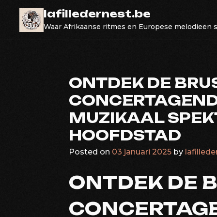
Skip
lafilledernest.be
to
Waar Afrikaanse ritmes en Europese melodieën
content
ONTDEK DE BRU
CONCERTAGENDA
MUZIKAAL SPEKT
HOOFDSTAD
Posted on
03 januari 2025
by
lafilled
ONTDEK DE 
CONCERTAG