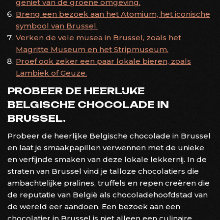
geniet van de groene omgeving.
Breng een bezoek aan het Atomium, het iconische
symbool van Brussel.
Verken de vele musea in Brussel, zoals het
Magritte Museum en het Stripmuseum.
Proef ook zeker een paar lokale bieren, zoals
Lambiek of Geuze.
PROBEER DE HEERLIJKE
BELGISCHE CHOCOLADE IN
BRUSSEL.
Probeer de heerlijke Belgische chocolade in Brussel
en laat je smaakpapillen verwennen met de unieke
en verfijnde smaken van deze lokale lekkernij. In de
straten van Brussel vind je talloze chocolatiers die
ambachtelijke pralines, truffels en repen creëren die
de reputatie van België als chocoladehoofdstad van
de wereld eer aandoen. Een bezoek aan een
chocolatier in Brussel is niet alleen een culinaire