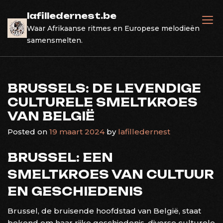
Skip
lafilledernest.be
to
Waar Afrikaanse ritmes en Europese melodieën
content
samensmelten.
BRUSSELS: DE LEVENDIGE
CULTURELE SMELTKROES
VAN BELGIË
Posted on
19 maart 2024
by
lafilledernest
BRUSSEL: EEN
SMELTKROES VAN CULTUUR
EN GESCHIEDENIS
Brussel, de bruisende hoofdstad van België, staat
bekend om haar rijke geschiedenis, diverse culturele