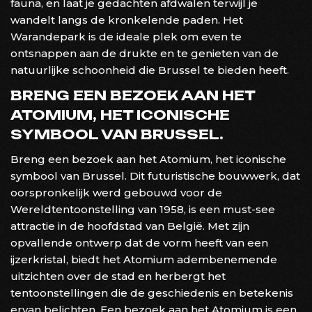
fauna, en laat je gedachten afdwalen terwijl je
wandelt langs de kronkelende paden. Het
Warandepark is de ideale plek om even te
ontsnappen aan de drukte en te genieten van de
natuurlijke schoonheid die Brussel te bieden heeft.
BRENG EEN BEZOEK AAN HET
ATOMIUM, HET ICONISCHE
SYMBOOL VAN BRUSSEL.
Breng een bezoek aan het Atomium, het iconische
symbool van Brussel. Dit futuristische bouwwerk, dat
oorspronkelijk werd gebouwd voor de
Wereldtentoonstelling van 1958, is een must-see
attractie in de hoofdstad van België. Met zijn
opvallende ontwerp dat de vorm heeft van een
ijzerkristal, biedt het Atomium adembenemende
uitzichten over de stad en herbergt het
tentoonstellingen die de geschiedenis en betekenis
ervan belichten. Een bezoek aan het Atomium is een