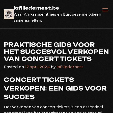
Skip
lafilledernest.be
to
Waar Afrikaanse ritmes en Europese melodieën
content
samensmelten.
PRAKTISCHE GIDS VOOR
HET SUCCESVOL VERKOPEN
VAN CONCERT TICKETS
Posted on
17 april 2024
by
lafilledernest
CONCERT TICKETS
VERKOPEN: EEN GIDS VOOR
SUCCES
Het verkopen van concert tickets is een essentieel
onderdeel van het organiseren van een succesvol