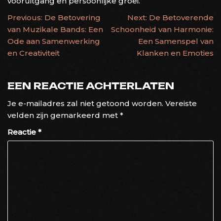
vooruitgang en persoonlijke groei.
BERICHTNAVIGATIE
Previous:
De Betovering
Next:
De Betoverende
van Muzikale Bands: Een
Schoonheid van Harmonie:
Ode aan Samenwerking
Een Samenspel van
en Creativiteit
Klanken en Emoties
EEN REACTIE ACHTERLATEN
Je e-mailadres zal niet getoond worden.
Vereiste
velden zijn gemarkeerd met
*
Reactie
*