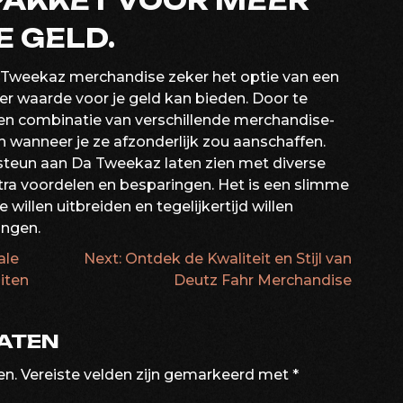
PAKKET VOOR MEER
 GELD.
 Tweekaz merchandise zeker het optie van een
er waarde voor je geld kan bieden. Door te
een combinatie van verschillende merchandise-
n wanneer je ze afzonderlijk zou aanschaffen.
 steun aan Da Tweekaz laten zien met diverse
ra voordelen en besparingen. Het is een slimme
 willen uitbreiden en tegelijkertijd willen
ingen.
ale
Next:
Ontdek de Kwaliteit en Stijl van
ATIE
iten
Deutz Fahr Merchandise
LATEN
en.
Vereiste velden zijn gemarkeerd met
*