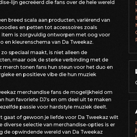
se-lijn gecreëerd die fans over de hele wereld
n breed scala aan producten, variërend van
 hoodies en petten tot accessoires zoals
lk item is zorgvuldig ontworpen met oog voor
go en kleurenschema van Da Tweekaz.
 speciaal maakt, is niet alleen de
cten, maar ook de sterke verbinding met de
z merch tonen fans hun steun voor het duo en
gieke en positieve vibe die hun muziek
weekaz merchandise fans de mogelijkheid om
 hun favoriete DJ’s en om deel uit te maken
zelfde passie voor hardstyle muziek deelt.
t gaat of gewoon je liefde voor Da Tweekaz wilt
de diverse selectie van merchandise-opties is er
nog de opwindende wereld van Da Tweekaz