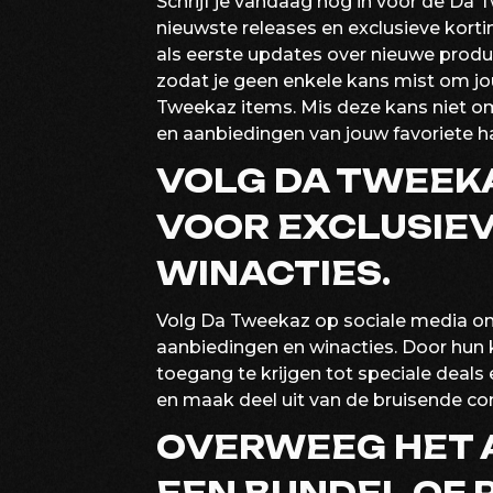
Schrijf je vandaag nog in voor de Da 
nieuwste releases en exclusieve kort
als eerste updates over nieuwe prod
zodat je geen enkele kans mist om jou
Tweekaz items. Mis deze kans niet om
en aanbiedingen van jouw favoriete h
VOLG DA TWEEKA
VOOR EXCLUSIEV
WINACTIES.
Volg Da Tweekaz op sociale media om 
aanbiedingen en winacties. Door hun k
toegang te krijgen tot speciale deal
en maak deel uit van de bruisende c
OVERWEEG HET 