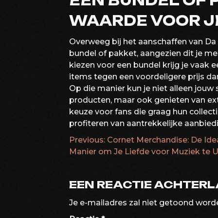
EEN BUNDEL OF 
WAARDE VOOR JE
Overweeg bij het aanschaffen van Da
bundel of pakket, aangezien dit je me
kiezen voor een bundel krijg je vaak 
items tegen een voordeligere prijs da
Op die manier kun je niet alleen jouw
producten, maar ook genieten van ext
keuze voor fans die graag hun collectie
profiteren van aantrekkelijke aanbied
Previous:
Cornet Merchandise: De Ide
BERICHTNAVIG
Manier om Je Liefde voor Muziek te U
EEN REACTIE ACHTER
Je e-mailadres zal niet getoond word