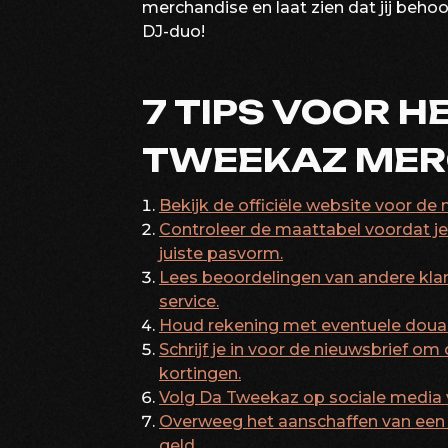
merchandise en laat zien dat jij beho
DJ-duo!
7 TIPS VOOR H
TWEEKAZ MER
Bekijk de officiële website voor d
Controleer de maattabel voordat je 
juiste pasvorm.
Lees beoordelingen van andere klan
service.
Houd rekening met eventuele douane
Schrijf je in voor de nieuwsbrief om
kortingen.
Volg Da Tweekaz op sociale media v
Overweeg het aanschaffen van een 
geld.