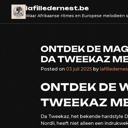
Skip
lafilledernest.be
to
Waar Afrikaanse ritmes en Europese melodieën
content
ONTDEK DE MAG
DA TWEEKAZ ME
Posted on
03 juli 2025
by
lafilledernes
ONTDEK DE 
TWEEKAZ M
Da Tweekaz, het bekende hardstyle D
Nordli, heeft niet alleen een indruk