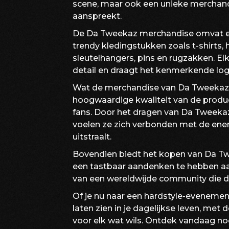
scene, maar ook een unieke merchandi
aanspreekt.
De Da Tweekaz merchandise omvat ee
trendy kledingstukken zoals t-shirts,
sleutelhangers, pins en rugzakken. E
detail en draagt het kenmerkende lo
Wat de merchandise van Da Tweekaz zo
hoogwaardige kwaliteit van de produ
fans. Door het dragen van Da Tweeka
voelen ze zich verbonden met de ener
uitstraalt.
Bovendien biedt het kopen van Da T
een tastbaar aandenken te hebben aan
van een wereldwijde community die de
Of je nu naar een hardstyle-evenemen
laten zien in je dagelijkse leven, met 
voor elk wat wils. Ontdek vandaag 