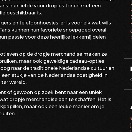
ans hun liefde voor dropjes tonen met een
ie beschikbaar is.
ers en telefoonhoesjes, er is voor elk wat wils
 Fans kunnen hun favoriete snoepgoed overal
un passie voor deze heerlijke lekkernij delen
motieven op de dropje merchandise maken ze
gebruiken, maar ook geweldige cadeau-opties
poog naar de traditionele Nederlandse cultuur en
ms een stukje van de Nederlandse zoetigheid in
 ter wereld.
bent of gewoon op zoek bent naar een uniek
at dropje merchandise aan te schaffen. Het is
akpapillen, maar ook een leuke manier om je
 uiten.