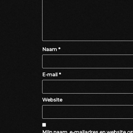
Naam
*
E-mail
*
Website
Mijn naam, e-mailadres en website op