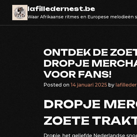
Skip
lafilledernest.be
to
Waar Afrikaanse ritmes en Europese melodieën
content
ONTDEK DE ZOE
DROPJE MERCHA
VOOR FANS!
Posted on
14 januari 2025
by
lafillede
DROPJE MER
ZOETE TRAKT
Dropje, het geliefde Nederlandse snoe