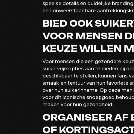
speelse details en duidelijke brandin
een onweerstaanbare aantrekkingskra
BIED OOK SUIKER
VOOR MENSEN D
KEUZE WILLEN M
Voor mensen die een gezondere keuze
suikervrije opties aan te bieden bij d
beschikbaar te stellen, kunnen fans v
smaak en textuur van hun favoriete 
over hun suikerinname. Op deze manie
voor dit iconische snoepgoed behouden
maken voor hun gezondheid.
ORGANISEER AF 
OF KORTINGSAC