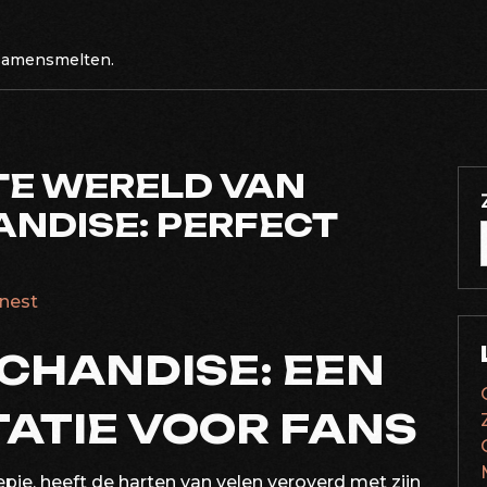
 samensmelten.
TE WERELD VAN
NDISE: PERFECT
rnest
CHANDISE: EEN
ATIE VOOR FANS
pje, heeft de harten van velen veroverd met zijn