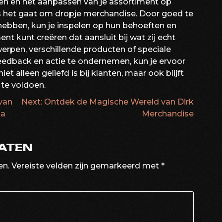
ten en het aanpassen van je assortiment op
ls het gaat om dropje merchandise. Door goed te
 hebben, kun je inspelen op hun behoeften en
t kunt creëren dat aansluit bij wat zij echt
erpen, verschillende producten of speciale
eedback en actie te ondernemen, kun je ervoor
t alleen geliefd is bij klanten, maar ook blijft
te voldoen.
 van
Next:
Ontdek de Magische Wereld van Dirk
ATIE
na
Merchandise
LATEN
en.
Vereiste velden zijn gemarkeerd met
*