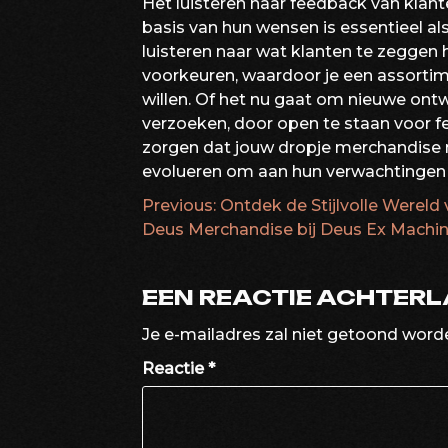
Het luisteren naar feedback van klan
basis van hun wensen is essentieel a
luisteren naar wat klanten te zeggen
voorkeuren, waardoor je een assortimen
willen. Of het nu gaat om nieuwe ontw
verzoeken, door open te staan voor f
zorgen dat jouw dropje merchandise nie
evolueren om aan hun verwachtingen 
Previous:
Ontdek de Stijlvolle Wereld
BERICHTNAVIG
Deus Merchandise bij Deus Ex Machi
EEN REACTIE ACHTER
Je e-mailadres zal niet getoond word
Reactie
*