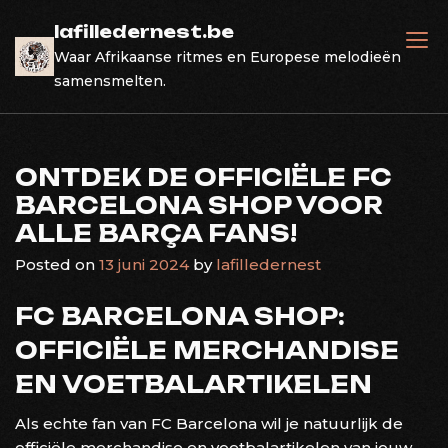
Skip
lafilledernest.be
to
Waar Afrikaanse ritmes en Europese melodieën
content
samensmelten.
ONTDEK DE OFFICIËLE FC
BARCELONA SHOP VOOR
ALLE BARÇA FANS!
Posted on
13 juni 2024
by
lafilledernest
FC BARCELONA SHOP:
OFFICIËLE MERCHANDISE
EN VOETBALARTIKELEN
Als echte fan van FC Barcelona wil je natuurlijk de
officiële merchandise en voetbalartikelen van jouw