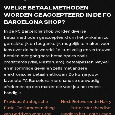
WELKE BETAALMETHODEN
WORDEN GEACCEPTEERD IN DE FC
BARCELONA SHOP?
In de FC Barcelona Shop worden diverse
betaalmethoden geaccepteerd om het winkelen zo
gemakkelijk en toegankelijk mogelijk te maken voor
fans over de hele wereld. Je kunt veilig en vertrouwd
betalen met gangbare betaalopties zoals
creditcards (Visa, MasterCard), betaalpassen, PayPal
en in sommige gevallen zelfs met andere
elektronische betaalmethoden. Zo kun je jouw
favoriete FC Barcelona merchandise eenvoudig
afrekenen op een manier die voor jou het meest
handig is.
BERICHTNAVIGATIE
Previous:
Strategische
Next:
Betoverende Harry
Fusie: De Samensmelting
Potter Merchandise:
van Bedrijven voor Groei
Magie in het Echte Leven