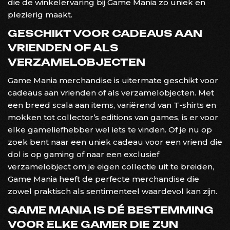
die de winkelervaring bij Game Mania zo uniek en
plezierig maakt.
GESCHIKT VOOR CADEAUS AAN
VRIENDEN OF ALS
VERZAMELOBJECTEN
Game Mania merchandise is uitermate geschikt voor
cadeaus aan vrienden of als verzamelobjecten. Met
een breed scala aan items, variërend van T-shirts en
mokken tot collector’s editions van games, is er voor
elke gameliefhebber wel iets te vinden. Of je nu op
zoek bent naar een uniek cadeau voor een vriend die
dol is op gaming of naar een exclusief
verzamelobject om je eigen collectie uit te breiden,
Game Mania heeft de perfecte merchandise die
zowel praktisch als sentimenteel waardevol kan zijn.
GAME MANIA IS DÉ BESTEMMING
VOOR ELKE GAMER DIE ZIJN