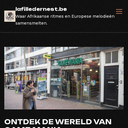
Skip
lafilledernest.be
to
Waar Afrikaanse ritmes en Europese melodieën
content
samensmelten.
ONTDEK DE WERELD VAN