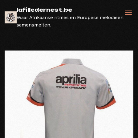
Skip
lafilledernest.be
to
Waar Afrikaanse ritmes en Europese melodieën
content
samensmelten.