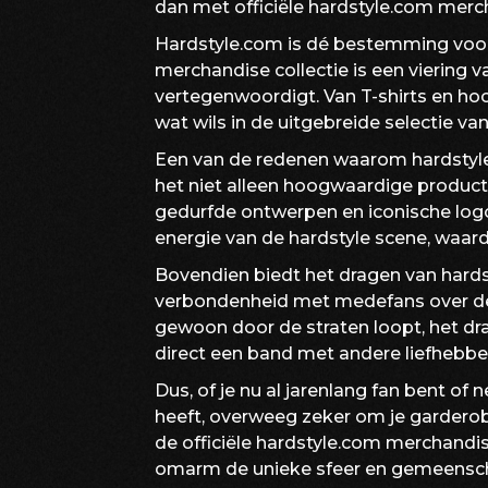
dan met officiële hardstyle.com mer
Hardstyle.com is dé bestemming voor a
merchandise collectie is een viering v
vertegenwoordigt. Van T-shirts en hood
wat wils in de uitgebreide selectie van
Een van de redenen waarom hardstyle.
het niet alleen hoogwaardige produc
gedurfde ontwerpen en iconische log
energie van de hardstyle scene, waar
Bovendien biedt het dragen van hard
verbondenheid met medefans over de h
gewoon door de straten loopt, het dra
direct een band met andere liefhebbe
Dus, of je nu al jarenlang fan bent of
heeft, overweeg zeker om je garderobe
de officiële hardstyle.com merchandise
omarm de unieke sfeer en gemeensch