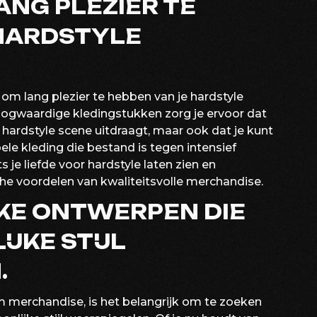
ANG PLEZIER TE
 HARDSTYLE
 om lang plezier te hebben van je hardstyle
oogwaardige kledingstukken zorg je ervoor dat
de hardstyle scene uitdraagt, maar ook dat je kunt
e kleding die bestand is tegen intensief
 je liefde voor hardstyle laten zien en
sche voordelen van kwaliteitsvolle merchandise.
KE ONTWERPEN DIE
JKE STIJL
.
m merchandise, is het belangrijk om te zoeken