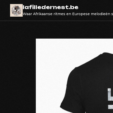
Skip
lafilledernest.be
to
Waar Afrikaanse ritmes en Europese melodieën
content