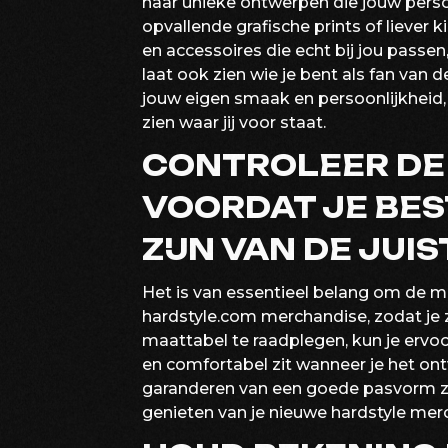
naar unieke ontwerpen die jouw persoo
opvallende grafische prints of liever k
en accessoires die echt bij jou passe
laat ook zien wie je bent als fan van 
jouw eigen smaak en persoonlijkheid, 
zien waar jij voor staat.
CONTROLEER DE
VOORDAT JE BES
ZIJN VAN DE JUI
Het is van essentieel belang om de ma
hardstyle.com merchandise, zodat je 
maattabel te raadplegen, kun je ervoo
en comfortabel zit wanneer je het ont
garanderen van een goede pasvorm zi
genieten van je nieuwe hardstyle mer