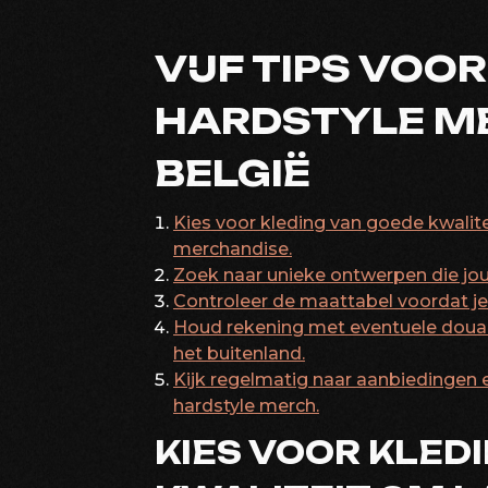
VIJF TIPS VOO
HARDSTYLE ME
BELGIË
Kies voor kleding van goede kwalite
merchandise.
Zoek naar unieke ontwerpen die jouw
Controleer de maattabel voordat je 
Houd rekening met eventuele douan
het buitenland.
Kijk regelmatig naar aanbiedingen 
hardstyle merch.
KIES VOOR KLED