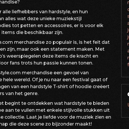
chandise?
lle liefhebbers van hardstyle, en hun
an alles wat deze unieke muziekstijl
ies tot petten en accessoires, er is voor elk
 items die beschikbaar zijn.
com merchandise zo populair is, is het feit dat
ten zijn, maar ook een statement maken. Met
o’s weerspiegelen deze items de kracht en
door fans trots hun passie kunnen tonen.
style.com merchandise een gevoel van
ele wereld. Of je nu naar een festival gaat of
gen van een hardstyle T-shirt of hoodie creëert
rs van het genre.
 net begint te ontdekken wat hardstyle te bieden
 aan te vullen met enkele stijlvolle stukken uit
 collectie. Laat je liefde voor de muziek zien en
ap die deze scene zo bijzonder maakt!