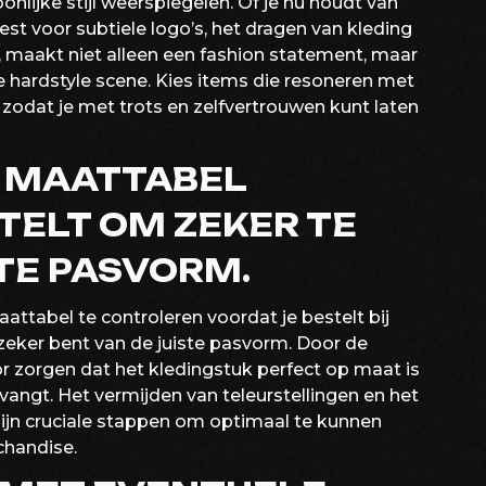
nlijke stijl weerspiegelen. Of je nu houdt van
iest voor subtiele logo’s, het dragen van kleding
n, maakt niet alleen een fashion statement, maar
de hardstyle scene. Kies items die resoneren met
zodat je met trots en zelfvertrouwen kunt laten
 MAATTABEL
TELT OM ZEKER TE
STE PASVORM.
attabel te controleren voordat je bestelt bij
zeker bent van de juiste pasvorm. Door de
r zorgen dat het kledingstuk perfect op maat is
vangt. Het vermijden van teleurstellingen en het
jn cruciale stappen om optimaal te kunnen
chandise.