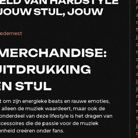
ELD VAN HARDSTYLE
JOUW STIJL, JOUW
lledernest
MERCHANDISE:
UITDRUKKING
N STIJL
t om zijn energieke beats en rauwe emoties,
t alleen de muziek waardeert, maar ook de
 onderdeel van deze lifestyle is het dragen van
ccessoires die de passie voor de muziek
nheid creëren onder fans.