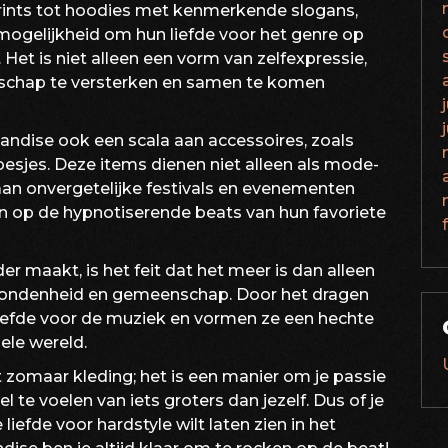
prints tot hoodies met kenmerkende slogans,
mogelijkheid om hun liefde voor het genre op
 Het is niet alleen een vorm van zelfexpressie,
chap te versterken en samen te komen
ndise ook een scala aan accessoires, zoals
oesjes. Deze items dienen niet alleen als mode-
aan onvergetelijke festivals en evenementen
op de hypnotiserende beats van hun favoriete
r maakt, is het feit dat het meer is dan alleen
rbondenheid en gemeenschap. Door het dragen
liefde voor de muziek en vormen ze een hechte
ele wereld.
 zomaar kleding; het is een manier om je passie
eel te voelen van iets groters dan jezelf. Dus of je
liefde voor hardstyle wilt laten zien in het