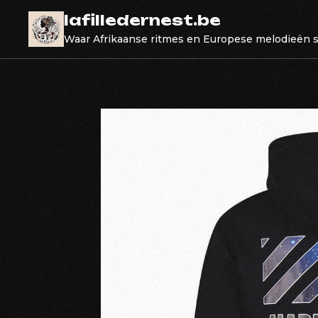
Skip
lafilledernest.be
to
Waar Afrikaanse ritmes en Europese melodieën
content