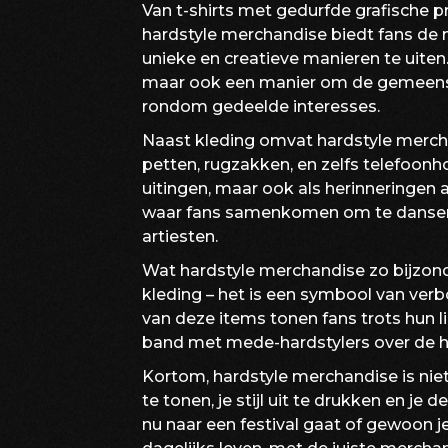
Van t-shirts met gedurfde grafische 
hardstyle merchandise biedt fans de 
unieke en creatieve manieren te uiten.
maar ook een manier om de gemeens
rondom gedeelde interesses.
Naast kleding omvat hardstyle mercha
petten, rugzakken, en zelfs telefoonh
uitingen, maar ook als herinneringen 
waar fans samenkomen om te dansen 
artiesten.
Wat hardstyle merchandise zo bijzonde
kleding – het is een symbool van ve
van deze items tonen fans trots hun 
band met mede-hardstylers over de h
Kortom, hardstyle merchandise is niet
te tonen, je stijl uit te drukken en je d
nu naar een festival gaat of gewoon je 