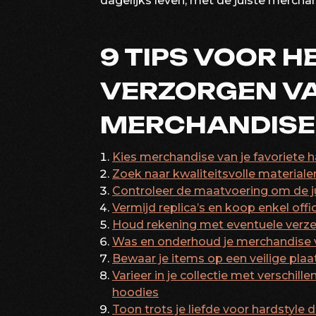
dagelijks leven, met de juiste merchan
9 TIPS VOOR H
VERZORGEN V
MERCHANDISE
Kies merchandise van je favoriete h
Zoek naar kwaliteitsvolle material
Controleer de maatvoering om de j
Vermijd replica’s en koop enkel off
Houd rekening met eventuele verze
Was en onderhoud je merchandise vo
Bewaar je items op een veilige pl
Varieer in je collectie met verschil
hoodies
Toon trots je liefde voor hardstyle