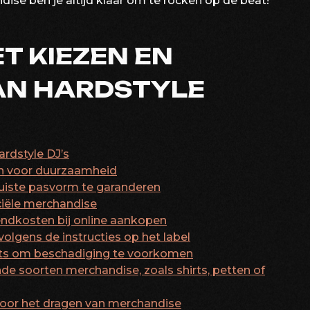
dise ben je altijd klaar om te rocken op de beat!
ET KIEZEN EN
AN HARDSTYLE
ardstyle DJ’s
en voor duurzaamheid
uiste pasvorm te garanderen
iciële merchandise
ndkosten bij online aankopen
lgens de instructies op het label
aats om beschadiging te voorkomen
lende soorten merchandise, zoals shirts, petten of
 door het dragen van merchandise