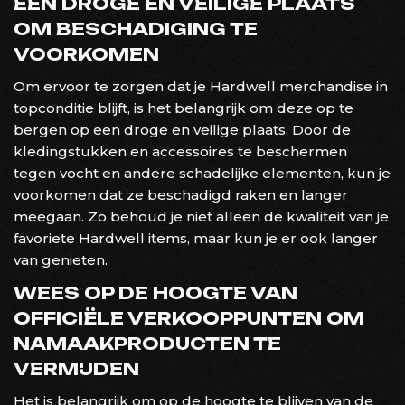
EEN DROGE EN VEILIGE PLAATS
OM BESCHADIGING TE
VOORKOMEN
Om ervoor te zorgen dat je Hardwell merchandise in
topconditie blijft, is het belangrijk om deze op te
bergen op een droge en veilige plaats. Door de
kledingstukken en accessoires te beschermen
tegen vocht en andere schadelijke elementen, kun je
voorkomen dat ze beschadigd raken en langer
meegaan. Zo behoud je niet alleen de kwaliteit van je
favoriete Hardwell items, maar kun je er ook langer
van genieten.
WEES OP DE HOOGTE VAN
OFFICIËLE VERKOOPPUNTEN OM
NAMAAKPRODUCTEN TE
VERMIJDEN
Het is belangrijk om op de hoogte te blijven van de