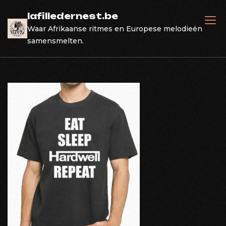
Skip
lafilledernest.be
to
Waar Afrikaanse ritmes en Europese melodieën
content
samensmelten.