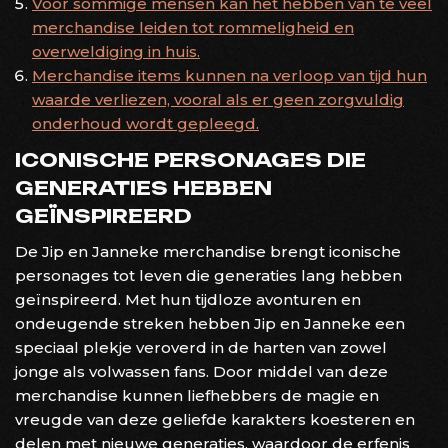
Voor sommige mensen kan het hebben van te veel
merchandise leiden tot rommeligheid en
overweldiging in huis.
Merchandise items kunnen na verloop van tijd hun
waarde verliezen, vooral als er geen zorgvuldig
onderhoud wordt gepleegd.
ICONISCHE PERSONAGES DIE
GENERATIES HEBBEN
GEÏNSPIREERD
De Jip en Janneke merchandise brengt iconische
personages tot leven die generaties lang hebben
geïnspireerd. Met hun tijdloze avonturen en
ondeugende streken hebben Jip en Janneke een
speciaal plekje veroverd in de harten van zowel
jonge als volwassen fans. Door middel van deze
merchandise kunnen liefhebbers de magie en
vreugde van deze geliefde karakters koesteren en
delen met nieuwe generaties, waardoor de erfenis