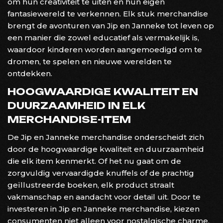
om hun creativiteit te uiten en hun eigen
fantasiewereld te verkennen. Elk stuk merchandise
brengt de avonturen van Jip en Janneke tot leven op
een manier die zowel educatief als vermakelijk is,
waardoor kinderen worden aangemoedigd om te
dromen, te spelen en nieuwe werelden te
ontdekken.
HOOGWAARDIGE KWALITEIT EN
DUURZAAMHEID IN ELK
MERCHANDISE-ITEM
De Jip en Janneke merchandise onderscheidt zich
door de hoogwaardige kwaliteit en duurzaamheid
die elk item kenmerkt. Of het nu gaat om de
zorgvuldig vervaardigde knuffels of de prachtig
geïllustreerde boeken, elk product straalt
vakmanschap en aandacht voor detail uit. Door te
investeren in Jip en Janneke merchandise, kiezen
consumenten niet alleen voor nostalgische charme,