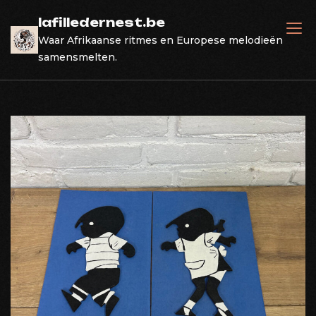
Skip
lafilledernest.be
to
Waar Afrikaanse ritmes en Europese melodieën
content
samensmelten.