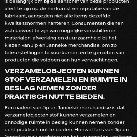
is belangrijk om bij de aanschaf van deze producten
alert te zijn op de herkomst en reputatie van de
fabrikant, aangezien niet alle items dezelfde
kwaliteitsnormen hanteren. Consumenten dienen
zich bewust te zijn van mogelijke verschillen in
materialen, afwerking en duurzaamheid bij het
kiezen van Jip en Janneke merchandise, om zo
teleurstellingen te voorkomen en te genieten van
producten die voldoen aan hun verwachtingen.
VERZAMELOBJECTEN KUNNEN
STOF VERZAMELEN EN RUIMTE IN
BESLAG NEMEN ZONDER
PRAKTISCH NUT TE BIEDEN.
Een nadeel van Jip en Janneke merchandise is dat
verzamelobjecten stof kunnen verzamelen en
onnodige ruimte in beslag kunnen nemen zonder
echt praktisch nut te bieden. Hoewel fans van Jip en
Janneke vaak genieten van het verzamelen van items