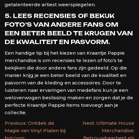
getalenteerde artiest weerspiegelen.
5. LEES RECENSIES OF BEKIJK
FOTO’S VAN ANDERE FANS OM
EEN BETER BEELD TE KRIJGEN VAN
DE KWALITEIT EN PASVORM.
Een handige tip bij het kiezen van Kraantje Pappie
merchandise is om recensies te lezen of foto’s te
bekijken die door andere fans zijn gedeeld. Op die
manier krijg je een beter beeld van de kwaliteit en
pasvorm van de kleding en accessoires. Door te
luisteren naar ervaringen van medefans kun je een
weloverwogen beslissing maken en zorgen dat je de
perfecte Kraantje Pappie items toevoegt aan je
collectie.
BERICHTNAVIGATIE
Previous:
Ontdek de
Next:
Ultimate House
Magie van Vinyl Platen bij
Merchandise:
bol.com
Betrouwbaarheid als