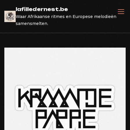
Skip
lafilledernest.be
to
Waar Afrikaanse ritmes en Europese melodieën
content
samensmelten.