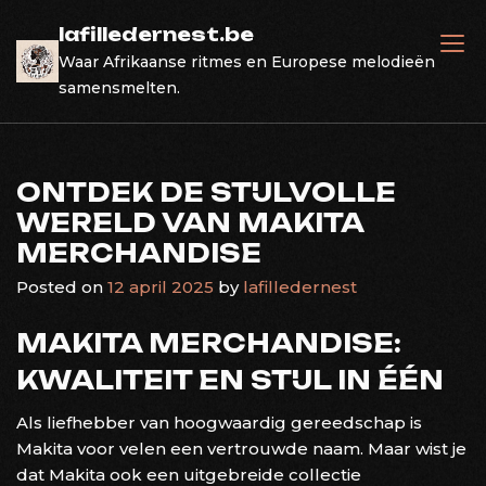
Skip
lafilledernest.be
to
Waar Afrikaanse ritmes en Europese melodieën
content
samensmelten.
ONTDEK DE STIJLVOLLE
WERELD VAN MAKITA
MERCHANDISE
Posted on
12 april 2025
by
lafilledernest
MAKITA MERCHANDISE:
KWALITEIT EN STIJL IN ÉÉN
Als liefhebber van hoogwaardig gereedschap is
Makita voor velen een vertrouwde naam. Maar wist je
dat Makita ook een uitgebreide collectie