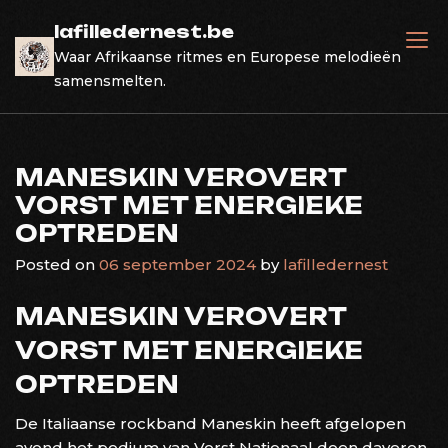
Skip
lafilledernest.be
to
Waar Afrikaanse ritmes en Europese melodieën
content
samensmelten.
MANESKIN VEROVERT
VORST MET ENERGIEKE
OPTREDEN
Posted on
06 september 2024
by
lafilledernest
MANESKIN VEROVERT
VORST MET ENERGIEKE
OPTREDEN
De Italiaanse rockband Maneskin heeft afgelopen
avond het podium van Vorst Nationaal doen daveren