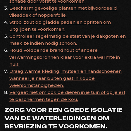
schade door vorst te voorkomen.
Bescherm gevoelige planten met bijvoorbeeld
vliesdoek of noppenfolie.
Strooi zout op gladde paden en opritten om
uitglijden te voorkomen.
Controleer regelmatig de staat van je dakgoten en
maak ze indien nodig schoon.
Houd voldoende brandhout of andere
verwarmingsbronnen klaar voor extra warmte in
huis.
Draag warme kleding, mutsen en handschoenen
wanneer je naar buiten gaat in koude
weersomstandigheden.
Vergeet niet om ook de dieren in je tuin of op je erf
te beschermen tegen de kou.
ZORG VOOR EEN GOEDE ISOLATIE
VAN DE WATERLEIDINGEN OM
BEVRIEZING TE VOORKOMEN.