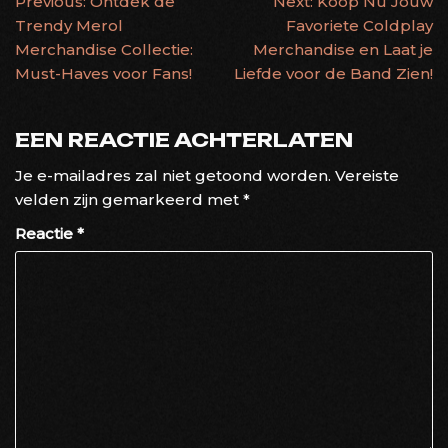
BERICHTNAVIGATIE
Previous:
Ontdek de
Next:
Koop Nu Jouw
Trendy Merol
Favoriete Coldplay
Merchandise Collectie:
Merchandise en Laat je
Must-Haves voor Fans!
Liefde voor de Band Zien!
EEN REACTIE ACHTERLATEN
Je e-mailadres zal niet getoond worden.
Vereiste
velden zijn gemarkeerd met
*
Reactie
*