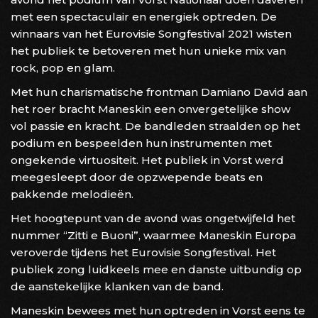
met een spectaculair en energiek optreden. De
winnaars van het Eurovisie Songfestival 2021 wisten
het publiek te betoveren met hun unieke mix van
rock, pop en glam.
Met hun charismatische frontman Damiano David aan
het roer bracht Maneskin een onvergetelijke show
vol passie en kracht. De bandleden straalden op het
podium en bespeelden hun instrumenten met
ongekende virtuositeit. Het publiek in Vorst werd
meegesleept door de opzwepende beats en
pakkende melodieën.
Het hoogtepunt van de avond was ongetwijfeld het
nummer “Zitti e Buoni”, waarmee Maneskin Europa
veroverde tijdens het Eurovisie Songfestival. Het
publiek zong luidkeels mee en danste uitbundig op
de aanstekelijke klanken van de band.
Maneskin bewees met hun optreden in Vorst eens te