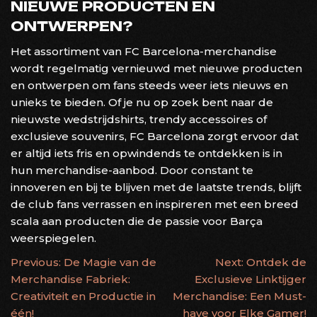
NIEUWE PRODUCTEN EN
ONTWERPEN?
Het assortiment van FC Barcelona-merchandise
wordt regelmatig vernieuwd met nieuwe producten
en ontwerpen om fans steeds weer iets nieuws en
unieks te bieden. Of je nu op zoek bent naar de
nieuwste wedstrijdshirts, trendy accessoires of
exclusieve souvenirs, FC Barcelona zorgt ervoor dat
er altijd iets fris en opwindends te ontdekken is in
hun merchandise-aanbod. Door constant te
innoveren en bij te blijven met de laatste trends, blijft
de club fans verrassen en inspireren met een breed
scala aan producten die de passie voor Barça
weerspiegelen.
BERICHTNAVIGATIE
Previous:
De Magie van de
Next:
Ontdek de
Merchandise Fabriek:
Exclusieve Linktijger
Creativiteit en Productie in
Merchandise: Een Must-
één!
have voor Elke Gamer!