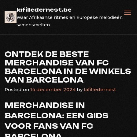
Skip
lafilledernest.be
to
Waar Afrikaanse ritmes en Europese melodieën
content
samensmelten.
ONTDEK DE BESTE
MERCHANDISE VAN FC
BARCELONA IN DE WINKELS
VAN BARCELONA
Posted on
14 december 2024
by
lafilledernest
MERCHANDISE IN
BARCELONA: EEN GIDS
VOOR FANS VAN FC
BARCELONA