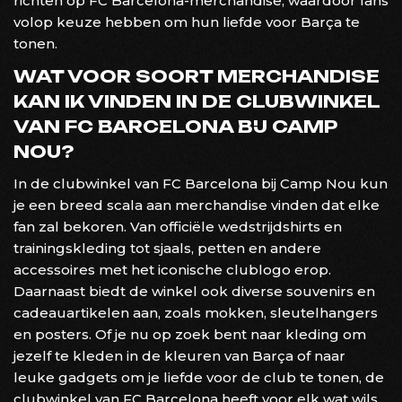
richten op FC Barcelona-merchandise, waardoor fans
volop keuze hebben om hun liefde voor Barça te
tonen.
WAT VOOR SOORT MERCHANDISE
KAN IK VINDEN IN DE CLUBWINKEL
VAN FC BARCELONA BIJ CAMP
NOU?
In de clubwinkel van FC Barcelona bij Camp Nou kun
je een breed scala aan merchandise vinden dat elke
fan zal bekoren. Van officiële wedstrijdshirts en
trainingskleding tot sjaals, petten en andere
accessoires met het iconische clublogo erop.
Daarnaast biedt de winkel ook diverse souvenirs en
cadeauartikelen aan, zoals mokken, sleutelhangers
en posters. Of je nu op zoek bent naar kleding om
jezelf te kleden in de kleuren van Barça of naar
leuke gadgets om je liefde voor de club te tonen, de
clubwinkel van FC Barcelona heeft voor elk wat wils.