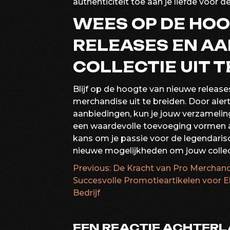
authenticiteit toe aan je liefde voor d
WEES OP DE HO
RELEASES EN AA
COLLECTIE UIT T
Blijf op de hoogte van nieuwe release
merchandise uit te breiden. Door alert
aanbiedingen, kun je jouw verzameling
een waardevolle toevoeging vormen aa
kans om je passie voor de legendarisc
nieuwe mogelijkheden om jouw collect
Previous:
De Kracht van Pro Merchand
BERICHTNAVIG
Succesvolle Promotieartikelen voor E
Bedrijf
EEN REACTIE ACHTER