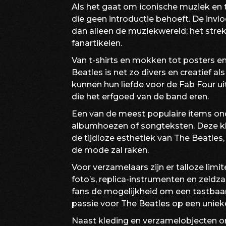
Als het gaat om iconische muziek en 
die geen introductie behoeft. De invl
dan alleen de muziekwereld; het strek
fanartikelen.
Van t-shirts en mokken tot posters 
Beatles is net zo divers en creatief al
kunnen hun liefde voor de Fab Four ui
die het erfgoed van de band eren.
Een van de meest populaire items onde
albumhoezen of songteksten. Deze kle
de tijdloze esthetiek van The Beatles
de mode zal raken.
Voor verzamelaars zijn er talloze lim
foto’s, replica-instrumenten en zeldz
fans de mogelijkheid om een tastbaar
passie voor The Beatles op een uniek
Naast kleding en verzamelobjecten 