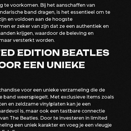
g te voorkomen. Bij het aanschaffen van
darische band dragen, is het essentieel om te
d zijn en voldoen aan de hoogste
en er zeker van zijn dat ze een authentiek en
handen krijgen, waardoor de beleving en
maar versterkt worden.
ED EDITION BEATLES
OOR EEN UNIEKE
chandise voor een unieke verzameling die de
he band weerspiegelt. Met exclusieve items zoals
ten en zeldzame vinylplaten kan je een
aardevol is, maar ook een tastbare connectie
an The Beatles. Door te investeren in limited
meling een uniek karakter en voeg je een vleugje