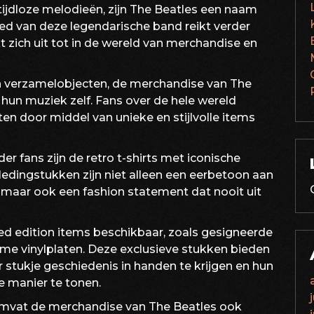
tijdloze melodieën, zijn The Beatles een naam
oed van deze legendarische band reikt verder
t zich uit tot in de wereld van merchandise en
en verzamelobjecten, de merchandise van The
s hun muziek zelf. Fans over de hele wereld
ten door middel van unieke en stijlvolle items
r fans zijn de retro t-shirts met iconische
dingstukken zijn niet alleen een eerbetoon aan
, maar ook een fashion statement dat nooit uit
ited edition items beschikbaar, zoals gesigneerde
ame vinylplaten. Deze exclusieve stukken bieden
 stukje geschiedenis in handen te krijgen en hun
e manier te tonen.
omvat de merchandise van The Beatles ook