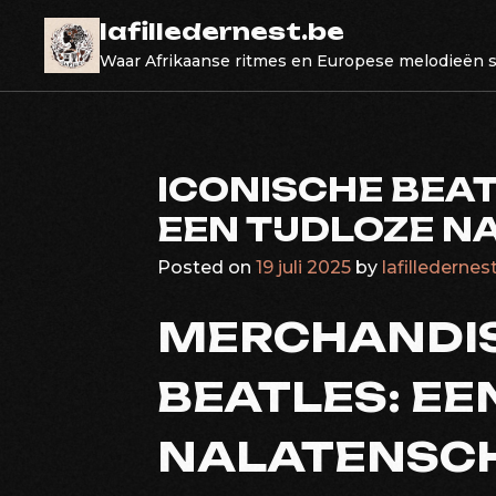
Skip
lafilledernest.be
to
Waar Afrikaanse ritmes en Europese melodieën
content
ICONISCHE BEA
EEN TIJDLOZE 
Posted on
19 juli 2025
by
lafilledernes
MERCHANDIS
BEATLES: EE
NALATENSC