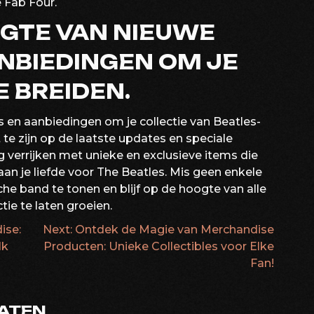
e Fab Four.
OGTE VAN NIEUWE
NBIEDINGEN OM JE
E BREIDEN.
s en aanbiedingen om je collectie van Beatles-
 te zijn op de laatste updates en speciale
 verrijken met unieke en exclusieve items die
n je liefde voor The Beatles. Mis geen enkele
he band te tonen en blijf op de hoogte van alle
ie te laten groeien.
ise:
Next:
Ontdek de Magie van Merchandise
ATIE
lk
Producten: Unieke Collectibles voor Elke
Fan!
LATEN