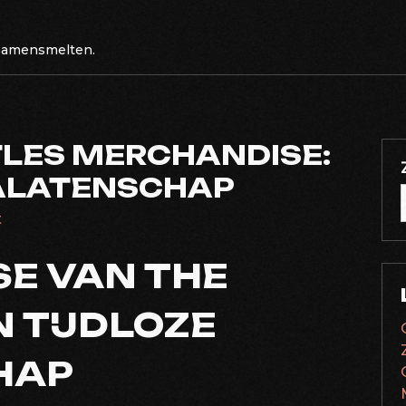
 samensmelten.
TLES MERCHANDISE:
NALATENSCHAP
t
E VAN THE
N TIJDLOZE
HAP