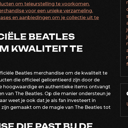
oducten om teleurstelling te voorkomen.
erchandise voor een unieke verzameling.
ses en aanbiedingen om je collectie uit te
CIËLE BEATLES
M KWALITEIT TE
fficiële Beatles merchandise om de kwaliteit te
ten die officieel gelicentieerd zijn door de
at je hoogwaardige en authentieke items ontvangt
n van The Beatles. Op die manier ondersteun je
ar weet je ook dat je als fan investeert in
g zijn gemaakt om de magie van The Beatles tot
E DIE PAST BIJ DE