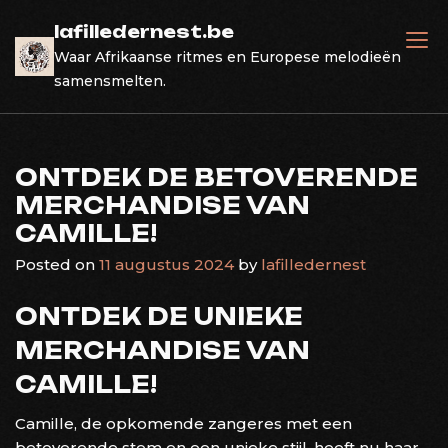
Skip
lafilledernest.be
to
Waar Afrikaanse ritmes en Europese melodieën
content
samensmelten.
ONTDEK DE BETOVERENDE
MERCHANDISE VAN
CAMILLE!
Posted on
11 augustus 2024
by
lafilledernest
ONTDEK DE UNIEKE
MERCHANDISE VAN
CAMILLE!
Camille, de opkomende zangeres met een
betoverende stem en een unieke stijl, heeft nu haar