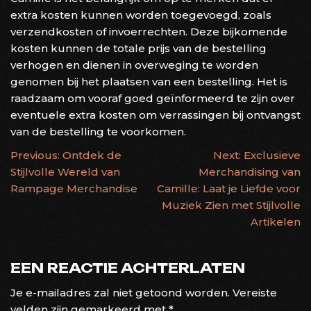
extra kosten kunnen worden toegevoegd, zoals
verzendkosten of invoerrechten. Deze bijkomende
kosten kunnen de totale prijs van de bestelling
verhogen en dienen in overweging te worden
genomen bij het plaatsen van een bestelling. Het is
raadzaam om vooraf goed geïnformeerd te zijn over
eventuele extra kosten om verrassingen bij ontvangst
van de bestelling te voorkomen.
BERICHTNAVIGATIE
Previous:
Ontdek de
Next:
Exclusieve
Stijlvolle Wereld van
Merchandising van
Rampage Merchandise
Camille: Laat je Liefde voor
Muziek Zien met Stijlvolle
Artikelen
EEN REACTIE ACHTERLATEN
Je e-mailadres zal niet getoond worden.
Vereiste
velden zijn gemarkeerd met
*