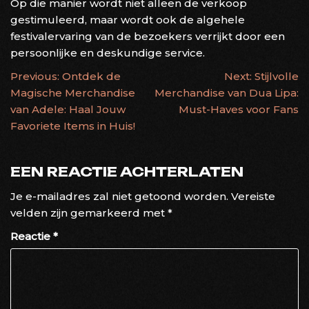
Op die manier wordt niet alleen de verkoop
gestimuleerd, maar wordt ook de algehele
festivalervaring van de bezoekers verrijkt door een
persoonlijke en deskundige service.
BERICHTNAVIGATIE
Previous:
Ontdek de
Next:
Stijlvolle
Magische Merchandise
Merchandise van Dua Lipa:
van Adele: Haal Jouw
Must-Haves voor Fans
Favoriete Items in Huis!
EEN REACTIE ACHTERLATEN
Je e-mailadres zal niet getoond worden.
Vereiste
velden zijn gemarkeerd met
*
Reactie
*