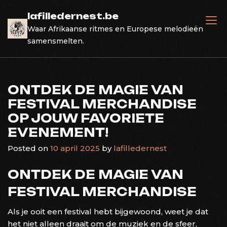
Skip
lafilledernest.be
to
Waar Afrikaanse ritmes en Europese melodieën
content
samensmelten.
ONTDEK DE MAGIE VAN
FESTIVAL MERCHANDISE
OP JOUW FAVORIETE
EVENEMENT!
Posted on
10 april 2025
by
lafilledernest
ONTDEK DE MAGIE VAN
FESTIVAL MERCHANDISE
Als je ooit een festival hebt bijgewoond, weet je dat
het niet alleen draait om de muziek en de sfeer,