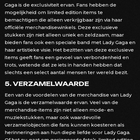
Gaga is de exclusiviteit ervan. Fans hebben de
mogelijkheid om limited edition items te
bemachtigen die alleen verkrijgbaar zijn via haar
officiële merchandisewinkels. Deze exclusieve
stukken zijn niet alleen uniek en zeldzaam, maar
bieden fans ook een speciale band met Lady Gaga en
haar artistieke visie. Het bezitten van deze exclusieve
items geeft fans een gevoel van verbondenheid en
trots, wetende dat ze iets in handen hebben dat
slechts een select aantal mensen ter wereld bezit.
5. VERZAMELWAARDE
Een van de voordelen van de merchandise van Lady
Gaga is de verzamelwaarde ervan. Veel van de
merchandise-items zijn niet alleen mode- en
muziekstukken, maar ook waardevolle
verzamelobjecten die fans kunnen koesteren als
herinneringen aan hun diepe liefde voor Lady Gaga.
Of het nu gaat om gesigneerde foto’s, limited edition