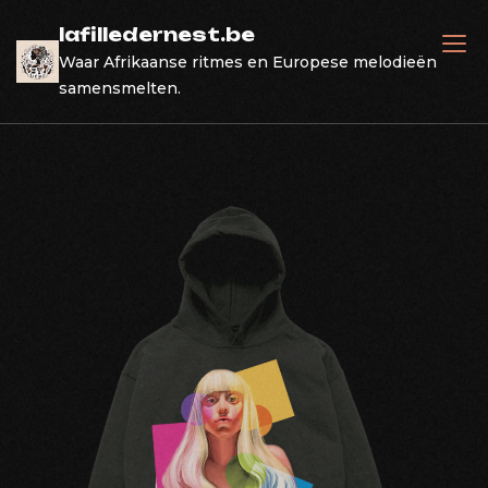
Skip
lafilledernest.be
to
Waar Afrikaanse ritmes en Europese melodieën
content
samensmelten.