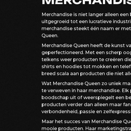
MERCHANDI
Merchandise is niet langer alleen een 
uitgegroeid tot een lucratieve industr
merchandise steekt één naam er met
Queen.
Merchandise Queen heeft de kunst van
geperfectioneerd. Met een scherp oog 
telkens weer producten te creëren die
shirts en hoodies tot mokken en tel
breed scala aan producten die niet alle
Wat Merchandise Queen zo uniek maak
te verweven in haar merchandise. Elk 
boodschap uit of weerspiegelt een bep
producten verder dan alleen maar fan
verbondenheid, passie en zelfexpressi
Maar het succes van Merchandise Que
mooie producten. Haar marketingstrate