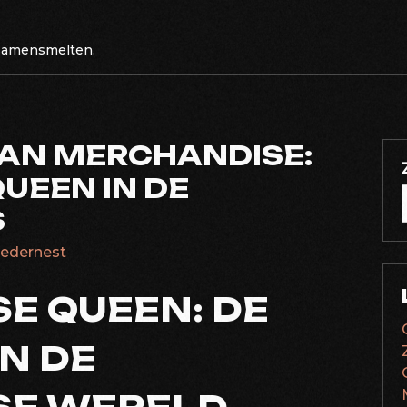
 samensmelten.
VAN MERCHANDISE:
UEEN IN DE
S
lledernest
E QUEEN: DE
N DE