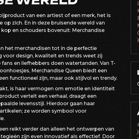
SE WERELD
bijproduct van een artiest of een merk, het is
ie op zich. En in deze bruisende wereld van
 kop en schouders bovenuit: Merchandise
 het merchandisen tot in de perfectie
voor design, kwaliteit en trends weet zij
 fans en liefhebbers doen watertanden. Van T-
efoonhoesjes, Merchandise Queen biedt een
en functioneel zijn, maar ook stijlvol en trendy.
t, is haar vermogen om emotie en identiteit
product vertelt een verhaal, draagt een
aalde levensstijl. Hierdoor gaan haar
artikelen; ze worden symbool voor
e.
en reikt verder dan alleen het ontwerpen van
gieën zijn even innovatief als effectief. Door