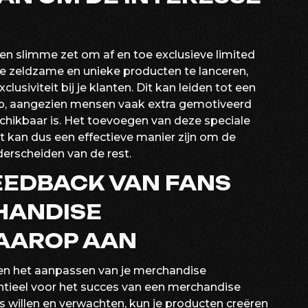
een slimme zet om af en toe exclusieve limited
ze zeldzame en unieke producten te lanceren,
lusiviteit bij je klanten. Dit kan leiden tot een
p, aangezien mensen vaak extra gemotiveerd
schikbaar is. Het toevoegen van deze speciale
 kan dus een effectieve manier zijn om de
derscheiden van de rest.
EEDBACK VAN FANS
HANDISE
AAROP AAN
 en het aanpassen van je merchandise
ntieel voor het succes van een merchandise
ns willen en verwachten, kun je producten creëren