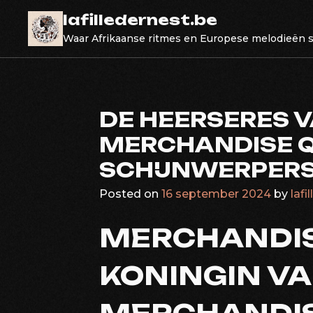
Skip
lafilledernest.be
to
Waar Afrikaanse ritmes en Europese melodieën
content
DE HEERSERES 
MERCHANDISE Q
SCHIJNWERPER
Posted on
16 september 2024
by
lafi
MERCHANDIS
KONINGIN VA