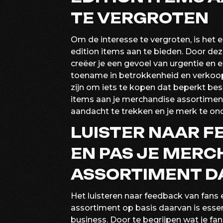
TE VERGROTEN
Om de interesse te vergroten, is het 
edition items aan te bieden. Door de
creëer je een gevoel van urgentie en exc
toename in betrokkenheid en verkoo
zijn om iets te kopen dat beperkt be
items aan je merchandise assortiment
aandacht te trekken en je merk te on
LUISTER NAAR F
EN PAS JE MERC
ASSORTIMENT D
Het luisteren naar feedback van fans
assortiment op basis daarvan is esse
business. Door te begrijpen wat je fa