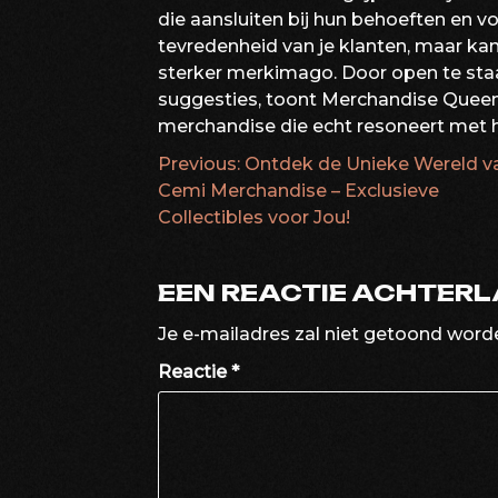
die aansluiten bij hun behoeften en vo
tevredenheid van je klanten, maar kan 
sterker merkimago. Door open te staa
suggesties, toont Merchandise Queen 
merchandise die echt resoneert met h
Previous:
Ontdek de Unieke Wereld v
BERICHTNAVIG
Cemi Merchandise – Exclusieve
Collectibles voor Jou!
EEN REACTIE ACHTER
Je e-mailadres zal niet getoond word
Reactie
*