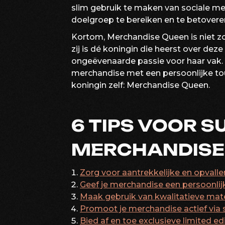
slim gebruik te maken van sociale med
doelgroep te bereiken en te betovere
Kortom, Merchandise Queen is niet z
zij is dé koningin die heerst over deze
ongeëvenaarde passie voor haar vak.
merchandise met een persoonlijke tou
koningin zelf: Merchandise Queen.
6 TIPS VOOR 
MERCHANDISE 
Zorg voor aantrekkelijke en opval
Geef je merchandise een persoonlij
Maak gebruik van kwalitatieve mat
Promoot je merchandise actief via 
Bied af en toe exclusieve limited e