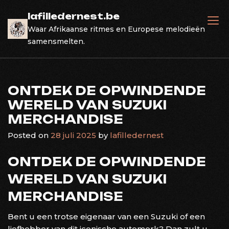
Skip
lafilledernest.be
to
Waar Afrikaanse ritmes en Europese melodieën
content
samensmelten.
ONTDEK DE OPWINDENDE
WERELD VAN SUZUKI
MERCHANDISE
Posted on
28 juli 2025
by
lafilledernest
ONTDEK DE OPWINDENDE
WERELD VAN SUZUKI
MERCHANDISE
Bent u een trotse eigenaar van een Suzuki of een
liefhebber van dit iconische automerk? Dan zult u