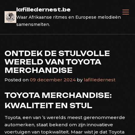
Skip
lafilledernest.be
to
Waar Afrikaanse ritmes en Europese melodieën
content
samensmelten.
ONTDEK DE STIJLVOLLE
WERELD VAN TOYOTA
MERCHANDISE
Posted on
09 december 2024
by
lafilledernest
TOYOTA MERCHANDISE:
KWALITEIT EN STIJL
Toyota, een van ’s werelds meest gerenommeerde
automerken, staat bekend om zijn innovatieve
voertuigen van topkwaliteit. Maar wist je dat Toyota