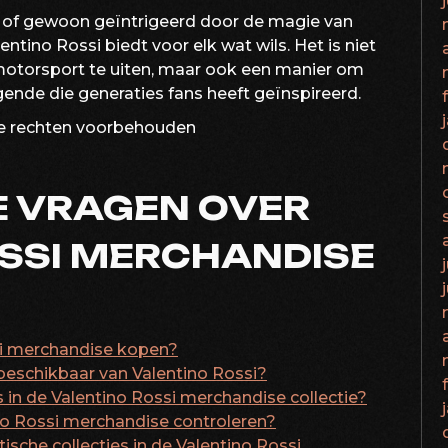
t of gewoon geïntrigeerd door de magie van
tino Rossi biedt voor elk wat wils. Het is niet
motorsport te uiten, maar ook een manier om
ende die generaties fans heeft geïnspireerd.
le rechten voorbehouden
E VRAGEN OVER
SSI MERCHANDISE
ssi merchandise kopen?
beschikbaar van Valentino Rossi?
ms in de Valentino Rossi merchandise collectie?
no Rossi merchandise controleren?
sche collecties in de Valentino Rossi