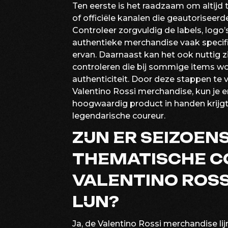
Ten eerste is het raadzaam om altijd
of officiële kanalen die geautoriseer
Controleer zorgvuldig de labels, log
authentieke merchandise vaak specif
ervan. Daarnaast kan het ook nuttig z
controleren die bij sommige items wo
authenticiteit. Door deze stappen te vo
Valentino Rossi merchandise, kun je e
hoogwaardig product in handen krijgt
legendarische coureur.
ZIJN ER SEIZOE
THEMATISCHE CO
VALENTINO ROS
LIJN?
Ja, de Valentino Rossi merchandise l