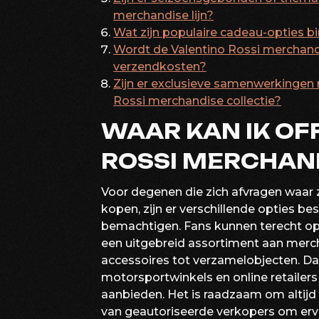
merchandise lijn?
Wat zijn populaire cadeau-opties b
Wordt de Valentino Rossi merchand
verzendkosten?
Zijn er exclusieve samenwerkingen 
Rossi merchandise collectie?
WAAR KAN IK OF
ROSSI MERCHAN
Voor degenen die zich afvragen waar 
kopen, zijn er verschillende opties b
bemachtigen. Fans kunnen terecht op 
een uitgebreid assortiment aan mercha
accessoires tot verzamelobjecten. Da
motorsportwinkels en online retailers 
aanbieden. Het is raadzaam om altijd
van geautoriseerde verkopers om ervo