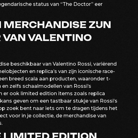
legendarische status van “The Doctor” eer
 MERCHANDISE ZIJN
 VAN VALENTINO
dise beschikbaar van Valentino Rossi, variërend
lobjecten en replica’s van zijn iconische race-
 een breed scala aan producten, waaronder t-
n en zelfs schaalmodellen van Rossi’s
 er ook limited edition items zoals replica
kans geven om een tastbaar stukje van Rossi’s
 op zoek bent naar iets om te dragen tijdens het
ct voor in je collectie, de merchandise van
s.
E LIMITED EDITION