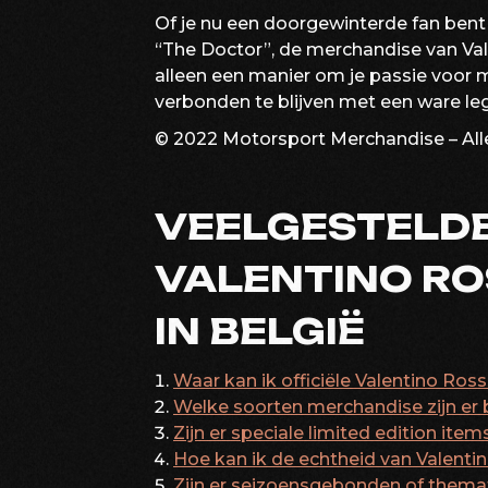
Of je nu een doorgewinterde fan ben
“The Doctor”, de merchandise van Valen
alleen een manier om je passie voor 
verbonden te blijven met een ware leg
© 2022 Motorsport Merchandise – Al
VEELGESTELD
VALENTINO RO
IN BELGIË
Waar kan ik officiële Valentino Ro
Welke soorten merchandise zijn er 
Zijn er speciale limited edition ite
Hoe kan ik de echtheid van Valenti
Zijn er seizoensgebonden of themati