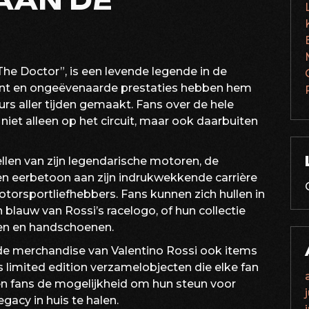
AAN DE
The Doctor”, is een levende legende in de
lent en ongeëvenaarde prestaties hebben hem
rs aller tijden gemaakt. Fans over de hele
niet alleen op het circuit, maar ook daarbuiten
llen van zijn legendarische motoren, de
en eerbetoon aan zijn indrukwekkende carrière
torsportliefhebbers. Fans kunnen zich hullen in
blauw van Rossi’s racelogo, of hun collectie
men en handschoenen.
de merchandise van Valentino Rossi ook items
s limited edition verzamelobjecten die elke fan
en fans de mogelijkheid om hun steun voor
egacy in huis te halen.