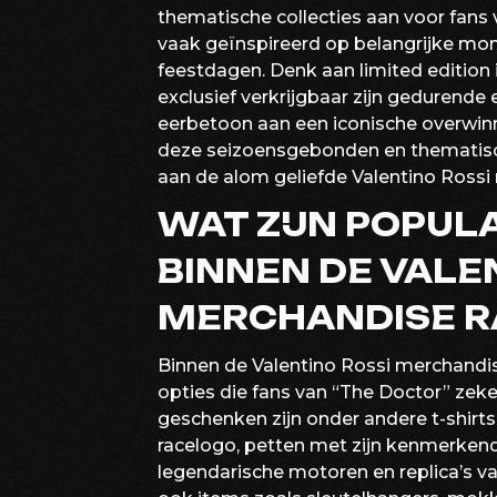
thematische collecties aan voor fans v
vaak geïnspireerd op belangrijke mome
feestdagen. Denk aan limited edition
exclusief verkrijgbaar zijn gedurende
eerbetoon aan een iconische overwinn
deze seizoensgebonden en thematisch
aan de alom geliefde Valentino Rossi 
WAT ZIJN POPUL
BINNEN DE VALE
MERCHANDISE R
Binnen de Valentino Rossi merchandise
opties die fans van “The Doctor” zek
geschenken zijn onder andere t-shirts
racelogo, petten met zijn kenmerken
legendarische motoren en replica’s v