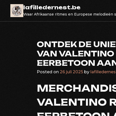
Skip
lafilledernest.be
to
Waar Afrikaanse ritmes en Europese melodieën
content
ONTDEK DE UNI
VAN VALENTINO 
EERBETOON AAN
Posted on
26 juli 2025
by
lafilledernes
MERCHANDIS
VALENTINO R