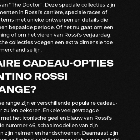
an “The Doctor”. Deze speciale collecties zijn
nten in Rossi’s carrière, speciale races of
 items met unieke ontwerpen en details die
 een bepaalde periode. Of het nu gaat om een
ing of om het vieren van Rossi’s verjaardag,
e collecties voegen een extra dimensie toe
merchandise lijn.
AIRE CADEAU-OPTIES
NTINO ROSSI
ANGE?
 range zijn er verschillende populaire cadeau-
er zullen bekoren. Enkele veelgevraagde
 met het iconische geel en blauw van Rossi’s
de nummer 46, schaalmodellen van zijn
an zijn helmen en handschoenen. Daarnaast zijn