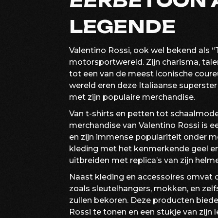
EERBETOON 
LEGENDE
Valentino Rossi, ook wel bekend als “
motorsportwereld. Zijn charisma, ta
tot een van de meest iconische coureu
wereld eren deze Italiaanse superster 
met zijn populaire merchandise.
Van t-shirts en petten tot schaalmode
merchandise van Valentino Rossi is e
en zijn immense populariteit onder mo
kleding met het kenmerkende geel en 
uitbreiden met replica’s van zijn hel
Naast kleding en accessoires omvat 
zoals sleutelhangers, mokken, en zelf
zullen bekoren. Deze producten bied
Rossi te tonen en een stukje van zijn l