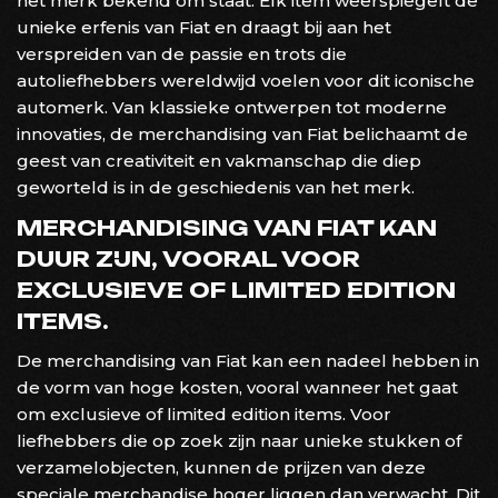
het merk bekend om staat. Elk item weerspiegelt de
unieke erfenis van Fiat en draagt bij aan het
verspreiden van de passie en trots die
autoliefhebbers wereldwijd voelen voor dit iconische
automerk. Van klassieke ontwerpen tot moderne
innovaties, de merchandising van Fiat belichaamt de
geest van creativiteit en vakmanschap die diep
geworteld is in de geschiedenis van het merk.
MERCHANDISING VAN FIAT KAN
DUUR ZIJN, VOORAL VOOR
EXCLUSIEVE OF LIMITED EDITION
ITEMS.
De merchandising van Fiat kan een nadeel hebben in
de vorm van hoge kosten, vooral wanneer het gaat
om exclusieve of limited edition items. Voor
liefhebbers die op zoek zijn naar unieke stukken of
verzamelobjecten, kunnen de prijzen van deze
speciale merchandise hoger liggen dan verwacht. Dit