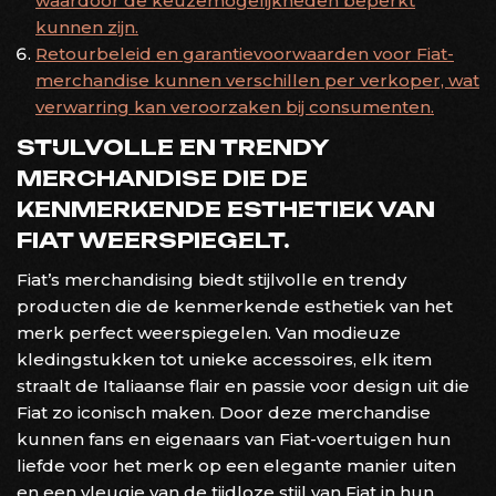
waardoor de keuzemogelijkheden beperkt
kunnen zijn.
Retourbeleid en garantievoorwaarden voor Fiat-
merchandise kunnen verschillen per verkoper, wat
verwarring kan veroorzaken bij consumenten.
STIJLVOLLE EN TRENDY
MERCHANDISE DIE DE
KENMERKENDE ESTHETIEK VAN
FIAT WEERSPIEGELT.
Fiat’s merchandising biedt stijlvolle en trendy
producten die de kenmerkende esthetiek van het
merk perfect weerspiegelen. Van modieuze
kledingstukken tot unieke accessoires, elk item
straalt de Italiaanse flair en passie voor design uit die
Fiat zo iconisch maken. Door deze merchandise
kunnen fans en eigenaars van Fiat-voertuigen hun
liefde voor het merk op een elegante manier uiten
en een vleugje van de tijdloze stijl van Fiat in hun