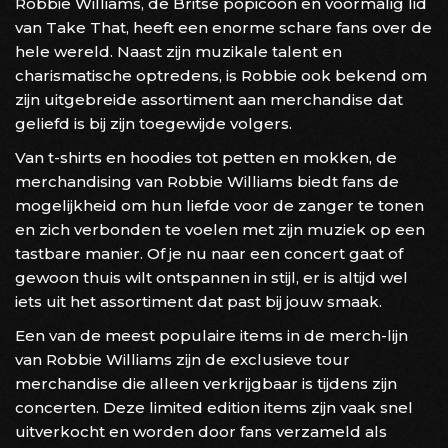
Robbie Williams, de Britse popicoon en voormalig lid
van Take That, heeft een enorme schare fans over de
hele wereld. Naast zijn muzikale talent en
charismatische optredens, is Robbie ook bekend om
zijn uitgebreide assortiment aan merchandise dat
geliefd is bij zijn toegewijde volgers.
Van t-shirts en hoodies tot petten en mokken, de
merchandising van Robbie Williams biedt fans de
mogelijkheid om hun liefde voor de zanger te tonen
en zich verbonden te voelen met zijn muziek op een
tastbare manier. Of je nu naar een concert gaat of
gewoon thuis wilt ontspannen in stijl, er is altijd wel
iets uit het assortiment dat past bij jouw smaak.
Een van de meest populaire items in de merch-lijn
van Robbie Williams zijn de exclusieve tour
merchandise die alleen verkrijgbaar is tijdens zijn
concerten. Deze limited edition items zijn vaak snel
uitverkocht en worden door fans verzameld als