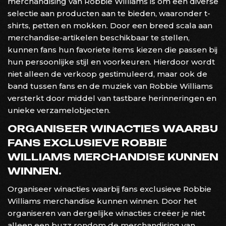
merchandising van Robbie Williams is om een diverse
selectie aan producten aan te bieden, waaronder t-
shirts, petten en mokken. Door een breed scala aan
merchandise-artikelen beschikbaar te stellen,
kunnen fans hun favoriete items kiezen die passen bij
hun persoonlijke stijl en voorkeuren. Hierdoor wordt
niet alleen de verkoop gestimuleerd, maar ook de
band tussen fans en de muziek van Robbie Williams
versterkt door middel van tastbare herinneringen en
unieke verzamelobjecten.
ORGANISEER WINACTIES WAARBIJ
FANS EXCLUSIEVE ROBBIE
WILLIAMS MERCHANDISE KUNNEN
WINNEN.
Organiseer winacties waarbij fans exclusieve Robbie
Williams merchandise kunnen winnen. Door het
organiseren van dergelijke winacties creëer je niet
alleen een buzz rondom de merchandising van