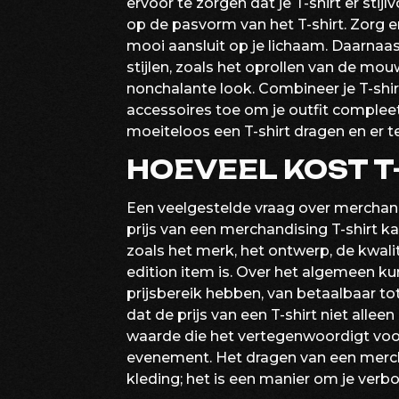
ervoor te zorgen dat je T-shirt er stijlv
op de pasvorm van het T-shirt. Zorg erv
mooi aansluit op je lichaam. Daarnaa
stijlen, zoals het oprollen van de mou
nonchalante look. Combineer je T-shir
accessoires toe om je outfit complee
moeiteloos een T-shirt dragen en er te
HOEVEEL KOST T
Een veelgestelde vraag over merchandi
prijs van een merchandising T-shirt ka
zoals het merk, het ontwerp, de kwalit
edition item is. Over het algemeen k
prijsbereik hebben, van betaalbaar to
dat de prijs van een T-shirt niet alle
waarde die het vertegenwoordigt voor
evenement. Het dragen van een mercha
kleding; het is een manier om je verb