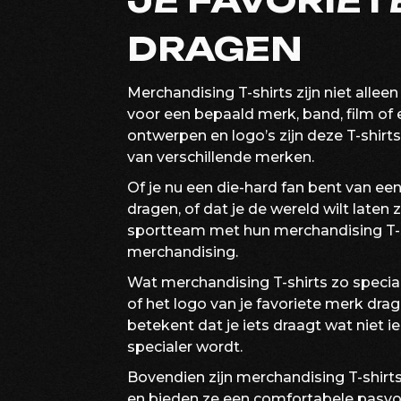
JE FAVORIET
DRAGEN
Merchandising T-shirts zijn niet allee
voor een bepaald merk, band, film of
ontwerpen en logo’s zijn deze T-shir
van verschillende merken.
Of je nu een die-hard fan bent van ee
dragen, of dat je de wereld wilt laten
sportteam met hun merchandising T-shi
merchandising.
Wat merchandising T-shirts zo speciaa
of het logo van je favoriete merk drag
betekent dat je iets draagt wat niet
specialer wordt.
Bovendien zijn merchandising T-shir
en bieden ze een comfortabele pasvor