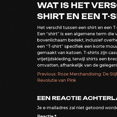
WAT IS HET VER
SHIRT EN EEN T-
Het verschil tussen een shirt en een T-s
Een “shirt” is een algemene term die v
bovenlichaam bedekt, inclusief overh
een “T-shirt” specifiek een korte mo
gemaakt van katoen. T-shirts zijn ca
vrijetijdskleding, terwijl shirts een b
omvatten, afhankelijk van de gelegen
Previous:
Roze Merchandising: De Stijl
BERICHTNAVIG
Revolutie van Pink
EEN REACTIE ACHTER
Je e-mailadres zal niet getoond word
Reactie
*