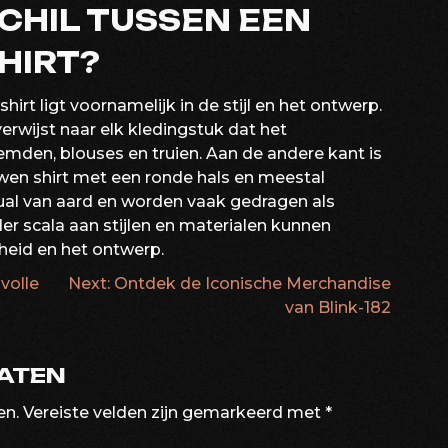
SCHIL TUSSEN EEN
SHIRT?
hirt ligt voornamelijk in de stijl en het ontwerp.
erwijst naar elk kledingstuk dat het
emden, blouses en truien. Aan de andere kant is
uwen shirt met een ronde hals en meestal
sual van aard en worden vaak gedragen als
reder scala aan stijlen en materialen kunnen
heid en het ontwerp.
volle
Next:
Ontdek de Iconische Merchandise
ATIE
van Blink-182
LATEN
en.
Vereiste velden zijn gemarkeerd met
*