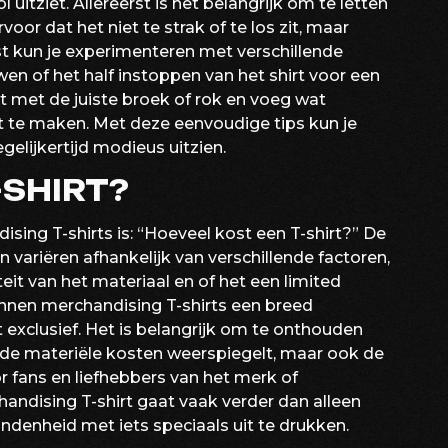
ol uitziet. Allereerst is het belangrijk om te letten
oor dat het niet te strak of te los zit, maar
st kun je experimenteren met verschillende
wen of het half instoppen van het shirt voor een
t met de juiste broek of rok en voeg wat
t te maken. Met deze eenvoudige tips kun je
gelijkertijd modieus uitzien.
-SHIRT?
sing T-shirts is: “Hoeveel kost een T-shirt?” De
n variëren afhankelijk van verschillende factoren,
eit van het materiaal en of het een limited
unnen merchandising T-shirts een breed
t exclusief. Het is belangrijk om te onthouden
en de materiële kosten weerspiegelt, maar ook de
 fans en liefhebbers van het merk of
ndising T-shirt gaat vaak verder dan alleen
ondenheid met iets speciaals uit te drukken.