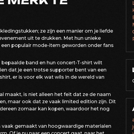
E MERK TE
n kledingstukken; ze zijn een manier om je liefde
 evenement uit te drukken. Met hun unieke
ts een populair mode-item geworden onder fans
n bepaalde band en hun concert-T-shirt wilt
 zien dat je een trotse supporter bent van een
rt, er is voor elk wat wils in de wereld van
l maakt, is niet alleen het feit dat ze de naam
en, maar ook dat ze vaak limited edition zijn. Dit
 iedereen zomaar kan kopen, waardoor het nog
ts vaak gemaakt van hoogwaardige materialen
m. Of je nu naar een concert gaat, naar het