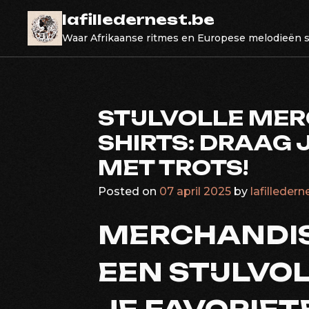
Skip
lafilledernest.be
to
Waar Afrikaanse ritmes en Europese melodieën
content
STIJLVOLLE MER
SHIRTS: DRAAG 
MET TROTS!
Posted on
07 april 2025
by
lafilledern
MERCHANDISI
EEN STIJLVO