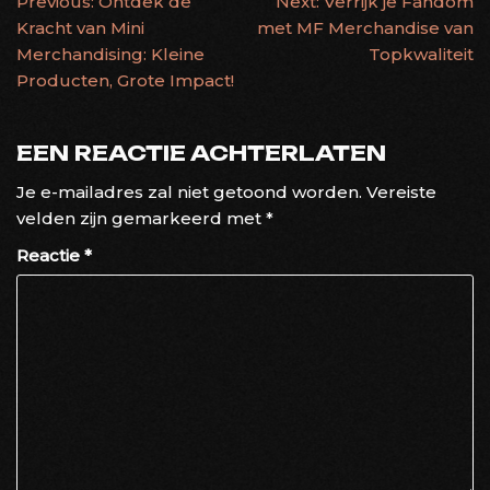
BERICHTNAVIGATIE
Previous:
Ontdek de
Next:
Verrijk je Fandom
Kracht van Mini
met MF Merchandise van
Merchandising: Kleine
Topkwaliteit
Producten, Grote Impact!
EEN REACTIE ACHTERLATEN
Je e-mailadres zal niet getoond worden.
Vereiste
velden zijn gemarkeerd met
*
Reactie
*