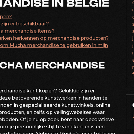
NDISE IN BELGIË
open?
ijn er beschikbaar?
ucha merchandise items?
werken herkennen op merchandise producten?
n om Mucha merchandise te gebruiken in mijn
UCHA MERCHANDISE
rchandise kunt kopen? Gelukkig zijn er
 deze betoverende kunstwerken in handen te
nden in gespecialiseerde kunstwinkels, online
e producten, en zelfs op veilingwebsites waar
boden. Of je nu op zoek bent naar decoratieve
 je persoonlijke stijl te verrijken, er is een
uw liefde voor Alphonse Mucha’s werk tot leven