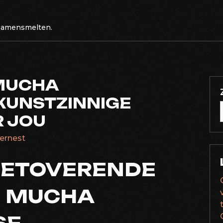
 samensmelten.
MUCHA
KUNSTZINNIGE
 JOU
dernest
BETOVERENDE
N MUCHA