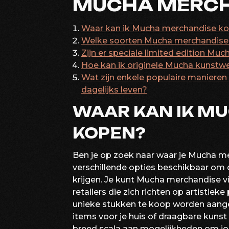
MUCHA MERCHA
Waar kan ik Mucha merchandise k
Welke soorten Mucha merchandise z
Zijn er speciale limited edition M
Hoe kan ik originele Mucha kunst
Wat zijn enkele populaire maniere
dagelijks leven?
WAAR KAN IK M
KOPEN?
Ben je op zoek naar waar je Mucha me
verschillende opties beschikbaar om
krijgen. Je kunt Mucha merchandise vi
retailers die zich richten op artistiek
unieke stukken te koop worden aange
items voor je huis of draagbare kunst om
breed scala aan mogelijkheden om jo