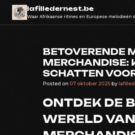
Skip
lafilledernest.be
to
Waar Afrikaanse ritmes en Europese melodieën
content
BETOVERENDE 
MERCHANDISE: 
SCHATTEN VOOR
Posted on
07 oktober 2025
by
lafille
ONTDEK DE 
WERELD VA