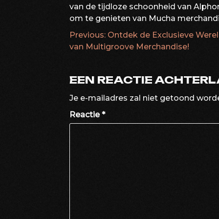
van de tijdloze schoonheid van Alphon
om te genieten van Mucha merchandise
Previous:
Ontdek de Exclusieve Were
BERICHTNAVIG
van Multigroove Merchandise!
EEN REACTIE ACHTER
Je e-mailadres zal niet getoond word
Reactie
*