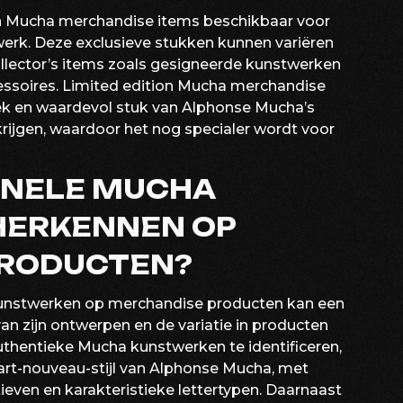
tion Mucha merchandise items beschikbaar voor
werk. Deze exclusieve stukken kunnen variëren
llector’s items zoals gesigneerde kunstwerken
cessoires. Limited edition Mucha merchandise
iek en waardevol stuk van Alphonse Mucha’s
krijgen, waardoor het nog specialer wordt voor
GINELE MUCHA
HERKENNEN OP
PRODUCTEN?
kunstwerken op merchandise producten kan een
 van zijn ontwerpen en de variatie in producten
thentieke Mucha kunstwerken te identificeren,
art-nouveau-stijl van Alphonse Mucha, met
even en karakteristieke lettertypen. Daarnaast