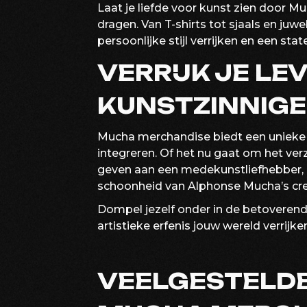
Laat je liefde voor kunst zien door M
dragen. Van T-shirts tot sjaals en ju
persoonlijke stijl verrijken en een s
VERRIJK JE LE
KUNSTZINNIG
Mucha merchandise biedt een unieke 
integreren. Of het nu gaat om het ve
geven aan een medekunstliefhebber, 
schoonheid van Alphonse Mucha’s cre
Dompel jezelf onder in de betoverend
artistieke erfenis jouw wereld verrijk
VEELGESTELD