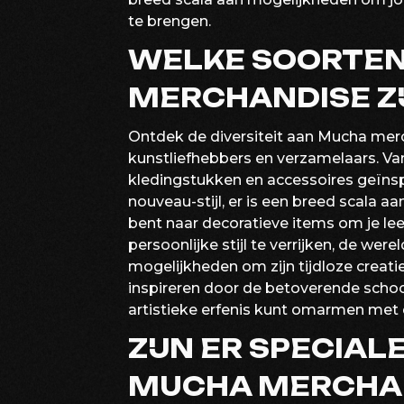
te brengen.
WELKE SOORTE
MERCHANDISE ZI
Ontdek de diversiteit aan Mucha merc
kunstliefhebbers en verzamelaars. Van
kledingstukken en accessoires geïnsp
nouveau-stijl, er is een breed scala a
bent naar decoratieve items om je lee
persoonlijke stijl te verrijken, de we
mogelijkheden om zijn tijdloze creaties
inspireren door de betoverende schoo
artistieke erfenis kunt omarmen met 
ZIJN ER SPECIAL
MUCHA MERCHAN