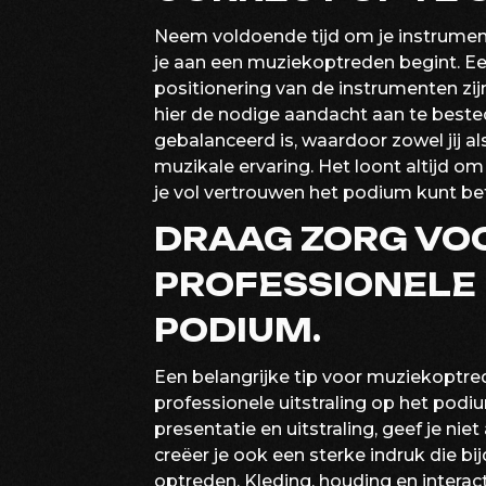
Neem voldoende tijd om je instrument
je aan een muziekoptreden begint. E
positionering van de instrumenten zij
hier de nodige aandacht aan te bested
gebalanceerd is, waardoor zowel jij a
muzikale ervaring. Het loont altijd om
je vol vertrouwen het podium kunt bet
DRAAG ZORG VO
PROFESSIONELE 
PODIUM.
Een belangrijke tip voor muziekoptre
professionele uitstraling op het pod
presentatie en uitstraling, geef je niet
creëer je ook een sterke indruk die bi
optreden. Kleding, houding en interact