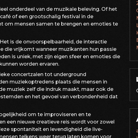
el onderdeel van de muzikale beleving. Of het
afé of een grootschalig festival in de
racht om mensen samen te brengen en emoties te
et is de onvoorspelbaarheid, de interactie
gie die vrijkomt wanneer muzikanten hun passie
den is uniek, met zijn eigen sfeer en emoties die
 kunnen worden ervaren.
sieke concertzalen tot underground
inden muziekoptredens plaats die mensen in
n de muziek zelf die indruk maakt, maar ook de
estemden en het gevoel van verbondenheid dat
ogelijkheid om te improviseren en te
n een nieuwe creatieve reis wordt voor zowel
deze spontaniteit en levendigheid die live-
mensen telkens weer terug laten komen voor