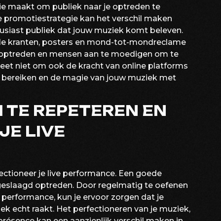
ie maakt om publiek naar je optreden te
e promotiestrategie kan het verschil maken
ousiast publiek dat jouw muziek komt beleven.
ale kranten, posters en mond-tot-mondreclame
 optreden en mensen aan te moedigen om te
eet niet om ook de kracht van online platforms
e bereiken en de magie van jouw muziek met
M TE REPETEREN EN
JE LIVE
ectioneer je live performance. Een goede
 geslaagd optreden. Door regelmatig te oefenen
e performance, kun je ervoor zorgen dat je
ek echt raakt. Het perfectioneren van je muziek,
résence kan een aanzienlijk verschil maken in