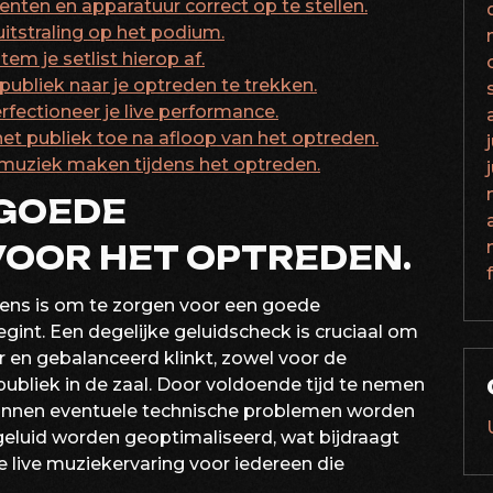
nten en apparatuur correct op te stellen.
itstraling op het podium.
em je setlist hierop af.
bliek naar je optreden te trekken.
fectioneer je live performance.
et publiek toe na afloop van het optreden.
in muziek maken tijdens het optreden.
 GOEDE
VOOR HET OPTREDEN.
dens is om te zorgen voor een goede
int. Een degelijke geluidscheck is cruciaal om
r en gebalanceerd klinkt, zowel voor de
publiek in de zaal. Door voldoende tijd te nemen
kunnen eventuele technische problemen worden
geluid worden geoptimaliseerd, wat bijdraagt
ive muziekervaring voor iedereen die