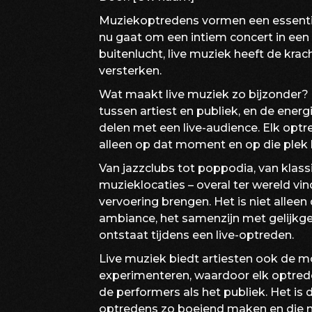
Muziekoptredens vormen een essentie
nu gaat om een intiem concert in een c
buitenlucht, live muziek heeft de k
versterken.
Wat maakt live muziek zo bijzonder? H
tussen artiest en publiek, en de ener
delen met een live-audience. Elk optre
alleen op dat moment en op die plek
Van jazzclubs tot poppodia, van klas
muzieklocaties – overal ter wereld v
vervoering brengen. Het is niet allee
ambiance, het samenzijn met gelijkg
ontstaat tijdens een live-optreden.
Live muziek biedt artiesten ook de m
experimenteren, waardoor elk optrede
de performers als het publiek. Het is 
optredens zo boeiend maken en die 