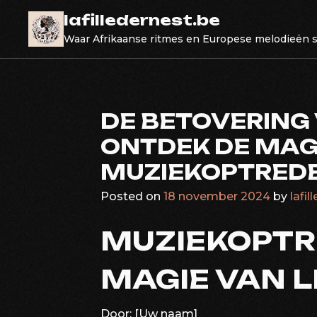
Skip
lafilledernest.be
to
Waar Afrikaanse ritmes en Europese melodieën
content
DE BETOVERING 
ONTDEK DE MAG
MUZIEKOPTRED
Posted on
18 november 2024
by
lafil
MUZIEKOPTR
MAGIE VAN L
Door: [Uw naam]