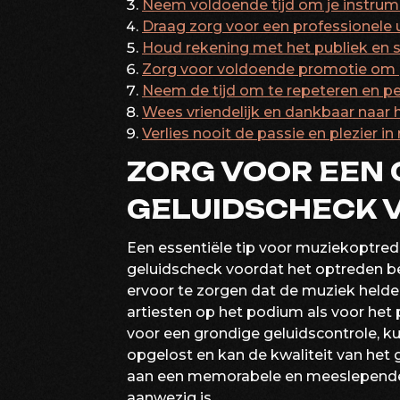
Neem voldoende tijd om je instrume
Draag zorg voor een professionele u
Houd rekening met het publiek en st
Zorg voor voldoende promotie om pu
Neem de tijd om te repeteren en per
Wees vriendelijk en dankbaar naar h
Verlies nooit de passie en plezier 
ZORG VOOR EEN
GELUIDSCHECK 
Een essentiële tip voor muziekoptre
geluidscheck voordat het optreden beg
ervoor te zorgen dat de muziek helde
artiesten op het podium als voor het 
voor een grondige geluidscontrole, 
opgelost en kan de kwaliteit van het 
aan een memorabele en meeslepende l
aanwezig is.