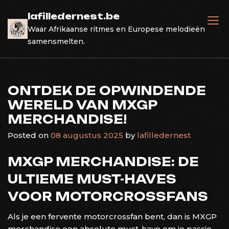
Skip
lafilledernest.be
to
Waar Afrikaanse ritmes en Europese melodieën
content
samensmelten.
ONTDEK DE OPWINDENDE
WERELD VAN MXGP
MERCHANDISE!
Posted on
08 augustus 2025
by
lafilledernest
MXGP MERCHANDISE: DE
ULTIEME MUST-HAVES
VOOR MOTORCROSSFANS
Als je een fervente motorcrossfan bent, dan is MXGP
merchandise een absolute must-have om je passie