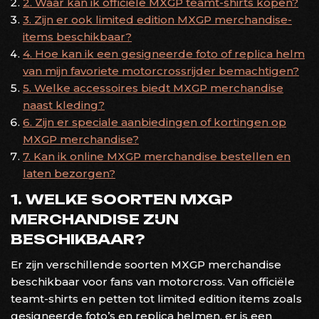
2. Waar kan ik officiële MXGP teamt-shirts kopen?
3. Zijn er ook limited edition MXGP merchandise-
items beschikbaar?
4. Hoe kan ik een gesigneerde foto of replica helm
van mijn favoriete motorcrossrijder bemachtigen?
5. Welke accessoires biedt MXGP merchandise
naast kleding?
6. Zijn er speciale aanbiedingen of kortingen op
MXGP merchandise?
7. Kan ik online MXGP merchandise bestellen en
laten bezorgen?
1. WELKE SOORTEN MXGP
MERCHANDISE ZIJN
BESCHIKBAAR?
Er zijn verschillende soorten MXGP merchandise
beschikbaar voor fans van motorcross. Van officiële
teamt-shirts en petten tot limited edition items zoals
gesigneerde foto’s en replica helmen, er is een