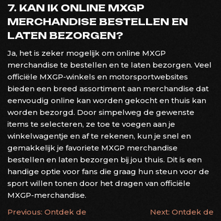
7. KAN IK ONLINE MXGP
MERCHANDISE BESTELLEN EN
LATEN BEZORGEN?
Ja, het is zeker mogelijk om online MXGP
merchandise te bestellen en te laten bezorgen. Veel
officiële MXGP-winkels en motorsportwebsites
bieden een breed assortiment aan merchandise dat
eenvoudig online kan worden gekocht en thuis kan
worden bezorgd. Door simpelweg de gewenste
items te selecteren, ze toe te voegen aan je
winkelwagentje en af te rekenen, kun je snel en
gemakkelijk je favoriete MXGP merchandise
bestellen en laten bezorgen bij jou thuis. Dit is een
handige optie voor fans die graag hun steun voor de
sport willen tonen door het dragen van officiële
MXGP-merchandise.
BERICHTNAVIGATIE
Previous:
Ontdek de
Next:
Ontdek de