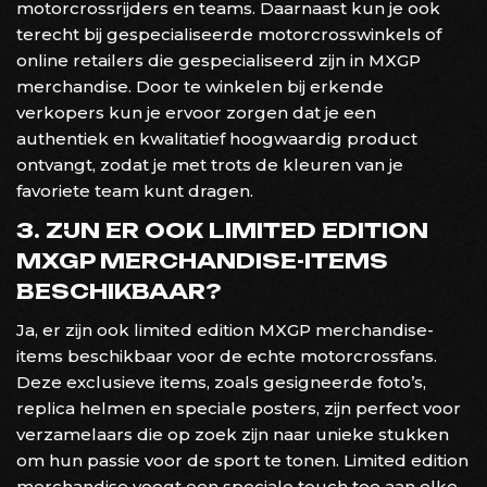
motorcrossrijders en teams. Daarnaast kun je ook
terecht bij gespecialiseerde motorcrosswinkels of
online retailers die gespecialiseerd zijn in MXGP
merchandise. Door te winkelen bij erkende
verkopers kun je ervoor zorgen dat je een
authentiek en kwalitatief hoogwaardig product
ontvangt, zodat je met trots de kleuren van je
favoriete team kunt dragen.
3. ZIJN ER OOK LIMITED EDITION
MXGP MERCHANDISE-ITEMS
BESCHIKBAAR?
Ja, er zijn ook limited edition MXGP merchandise-
items beschikbaar voor de echte motorcrossfans.
Deze exclusieve items, zoals gesigneerde foto’s,
replica helmen en speciale posters, zijn perfect voor
verzamelaars die op zoek zijn naar unieke stukken
om hun passie voor de sport te tonen. Limited edition
merchandise voegt een speciale touch toe aan elke