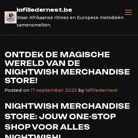
Skip
lafilledernest.be
to
Waar Afrikaanse ritmes en Europese melodieën
content
samensmelten.
ONTDEK DE MAGISCHE
WERELD VAN DE
NIGHTWISH MERCHANDISE
STORE!
Posted on
17 september 2025
by
lafilledernest
NIGHTWISH MERCHANDISE
STORE: JOUW ONE-STOP
SHOP VOOR ALLES
NIGHTWISH!