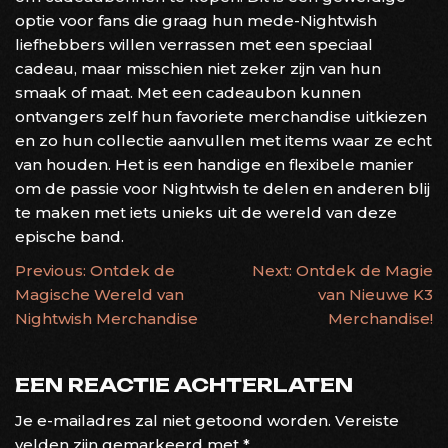
optie voor fans die graag hun mede-Nightwish
liefhebbers willen verrassen met een speciaal
cadeau, maar misschien niet zeker zijn van hun
smaak of maat. Met een cadeaubon kunnen
ontvangers zelf hun favoriete merchandise uitkiezen
en zo hun collectie aanvullen met items waar ze echt
van houden. Het is een handige en flexibele manier
om de passie voor Nightwish te delen en anderen blij
te maken met iets unieks uit de wereld van deze
epische band.
BERICHTNAVIGATIE
Previous:
Ontdek de
Next:
Ontdek de Magie
Magische Wereld van
van Nieuwe K3
Nightwish Merchandise
Merchandise!
EEN REACTIE ACHTERLATEN
Je e-mailadres zal niet getoond worden.
Vereiste
velden zijn gemarkeerd met
*