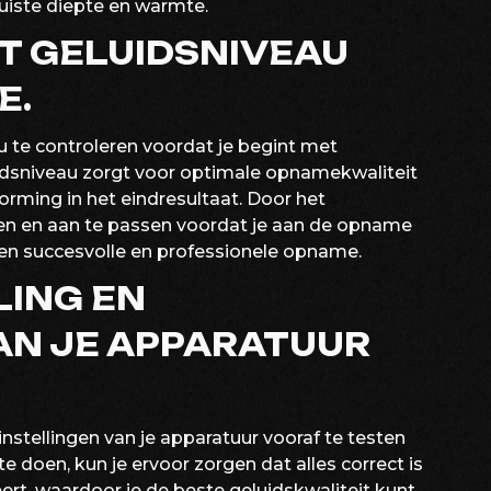
juiste diepte en warmte.
T GELUIDSNIVEAU
E.
u te controleren voordat je begint met
idsniveau zorgt voor optimale opnamekwaliteit
rming in het eindresultaat. Door het
ren en aan te passen voordat je aan de opname
 een succesvolle en professionele opname.
LING EN
AN JE APPARATUUR
instellingen van je apparatuur vooraf te testen
 doen, kun je ervoor zorgen dat alles correct is
rt, waardoor je de beste geluidskwaliteit kunt