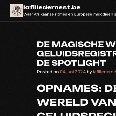
Skip
lafilledernest.be
to
Waar Afrikaanse ritmes en Europese melodieën
content
DE MAGISCHE W
GELUIDSREGISTR
DE SPOTLIGHT
Posted on
04 juni 2024
by
lafilledern
OPNAMES: D
WERELD VA