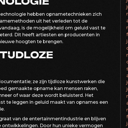
NOLOGIE
 technologie hebben opnametechnieken zich
namemethoden uit het verleden tot de
andaag, is de mogelijkheid om geluid vast te
terd. Dit heeft artiesten en producenten in
 nieuwe hoogten te brengen.
TIJDLOZE
cumentatie; ze zijn tijdloze kunstwerken die
 goed gemaakte opname kan mensen raken,
nneer of waar deze wordt beluisterd. Het
st te leggen in geluid maakt van opnames een
e.
at van de entertainmentindustrie en blijven
e ontwikkelingen. Door hun unieke vermogen