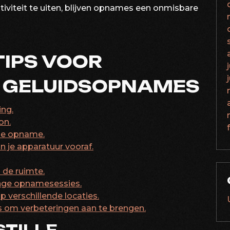
viteit te uiten, blijven opnames een onmisbare
TIPS VOOR
E GELUIDSOPNAMES
ng.
on.
 de opname.
an je apparatuur vooraf.
 de ruimte.
nge opnamesessies.
verschillende locaties.
s om verbeteringen aan te brengen.