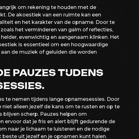
langrijk om rekening te houden met de
rkt. De akoestiek van een ruimte kan een
liteit en het karakter van de opname. Door te
zoals het verminderen van galm of reflecties,
 helder, evenwichtig en aangenaam klinken. Het
oestiek is essentieel om een hoogwaardige
 aan de muziek of geluiden die worden
E PAUZES TIJDENS
ESSIES.
es te nemen tijdens lange opnamesessies. Door
e niet alleen jezelf de kans om te rusten en op te
us blijven scherp. Pauzes helpen om
rvoor dat je fris en alert blijft gedurende de
om naar je lichaam te luisteren en de nodige
beste uit jezelf en je opnamen kunt halen.