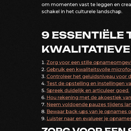
om momenten vast te leggen en creati
schakel in het culturele landschap.
9 ESSENTIËLE 
KWALITATIEV
Zorg voor een stille opnameomgevi
Gebruik een kwaliteitsvolle microfo
Controleer het geluidsniveau voor
Test de opstelling en instellingen v
Spreek duidelijk en articuleer goed.
Hou rekening met de akoestiek van
Neem voldoende pauzes tijdens la
Bewaar back-ups van je opnames op 
Luister naar en evalueer je opname