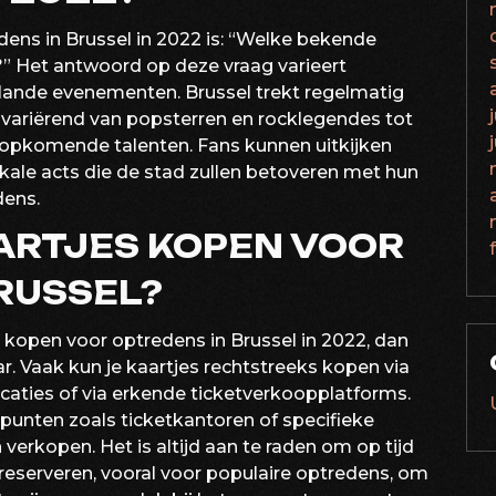
dens in Brussel in 2022 is: “Welke bekende
r?” Het antwoord op deze vraag varieert
plande evenementen. Brussel trekt regelmatig
, variërend van popsterren en rocklegendes tot
opkomende talenten. Fans kunnen uitkijken
ale acts die de stad zullen betoveren met hun
dens.
ARTJES KOPEN VOOR
RUSSEL?
nt kopen voor optredens in Brussel in 2022, dan
ar. Vaak kun je kaartjes rechtstreeks kopen via
ocaties of via erkende ticketverkoopplatforms.
punten zoals ticketkantoren of specifieke
verkopen. Het is altijd aan te raden om op tijd
e reserveren, vooral voor populaire optredens, om