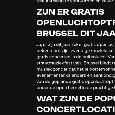
teleurstelling te voorkomen en zeker t
ZIJN ER GRATIS
OPENLUCHTOPTR
BRUSSEL DIT JA
Ja, er zijn dit jaar zeker gratis openl
bekend om zijn levendige muziekscèn
gratis concerten in de buitenlucht. 
straatmuziekfestivals, Brussel biedt 
muziek zonder dat het je portemonne
evenementenkalenders en aankondigin
van de geplande gratis openluchtoptr
onder de open hemel in de prachtige 
WAT ZIJN DE PO
CONCERTLOCATIE