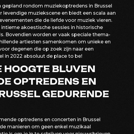
ten gepland rondom muziekoptredens in Brussel
ar levendige muziekscene en biedt een scala aan
e evenementen die de liefde voor muziek vieren.
ntieme akoestische sessies in historische
wils. Bovendien worden er vaak speciale thema-
chillende artiesten samenkomen om unieke en
voor degenen die op zoek zijn naar een
el in 2022 absoluut de place to be!
E HOOGTE BLIJVEN
E OPTREDENS EN
BRUSSEL GEDURENDE
omende optredens en concerten in Brussel
lende manieren om geen enkel muzikaal
e is om je in te schrijven voor nieuwsbrieven