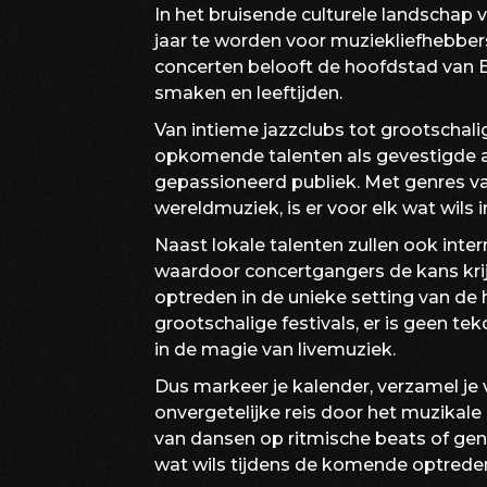
In het bruisende culturele landschap 
jaar te worden voor muziekliefhebbe
concerten belooft de hoofdstad van B
smaken en leeftijden.
Van intieme jazzclubs tot grootschali
opkomende talenten als gevestigde a
gepassioneerd publiek. Met genres va
wereldmuziek, is er voor elk wat wils
Naast lokale talenten zullen ook inte
waardoor concertgangers de kans kri
optreden in de unieke setting van de 
grootschalige festivals, er is geen 
in de magie van livemuziek.
Dus markeer je kalender, verzamel je v
onvergetelijke reis door het muzikale
van dansen op ritmische beats of geni
wat wils tijdens de komende optreden