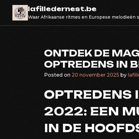
Skip
lafilledernest.be
to
Waar Afrikaanse ritmes en Europese melodieën
content
ONTDEK DE MAGI
OPTREDENS IN 
Posted on
20 november 2025
by
lafi
OPTREDENS 
2022: EEN M
IN DE HOOF