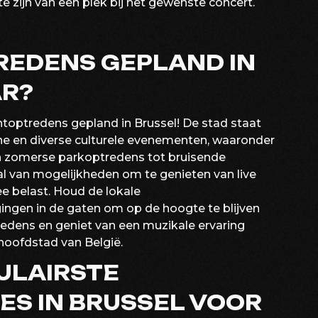
e zijn van een plek bij het gewenste concert.
EDENS GEPLAND IN
AR?
uchtoptredens gepland in Brussel! De stad staat
e en diverse culturele evenementen, waaronder
Van zomerse parkoptredens tot bruisende
tal van mogelijkheden om te genieten van live
e belast. Houd de lokale
gen in de gaten om op de hoogte te blijven
edens en geniet van een muzikale ervaring
hoofdstad van België.
PULAIRSTE
S IN BRUSSEL VOOR