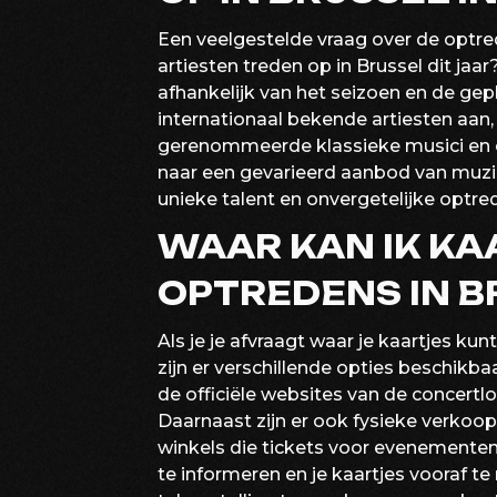
Een veelgestelde vraag over de optre
artiesten treden op in Brussel dit jaa
afhankelijk van het seizoen en de ge
internationaal bekende artiesten aan
gerenommeerde klassieke musici en 
naar een gevarieerd aanbod van muzik
unieke talent en onvergetelijke optre
WAAR KAN IK KA
OPTREDENS IN B
Als je je afvraagt waar je kaartjes ku
zijn er verschillende opties beschikba
de officiële websites van de concertl
Daarnaast zijn er ook fysieke verkoop
winkels die tickets voor evenementen 
te informeren en je kaartjes vooraf t