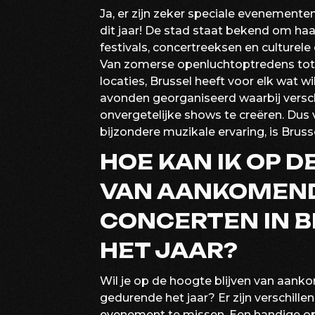
Ja, er zijn zeker speciale evenemen
dit jaar! De stad staat bekend om ha
festivals, concertreeksen en culturel
Van zomerse openluchtoptredens tot i
locaties, Brussel heeft voor elk wat 
avonden georganiseerd waarbij vers
onvergetelijke shows te creëren. Dus 
bijzondere muzikale ervaring, is Bruss
HOE KAN IK OP D
VAN AANKOMEND
CONCERTEN IN 
HET JAAR?
Wil je op de hoogte blijven van aank
gedurende het jaar? Er zijn verschil
evenement te missen. Een handige opti