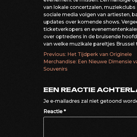
van lokale concertzalen, muziekclubs e
sociale media volgen van artiesten, 
updates over komende shows. Vergee
ticketverkopers en evenementenkalen
over optredens in de bruisende hoofds
van welke muzikale pareltjes Brussel 
Previous:
Het Tijdperk van Originele
BERICHTNAVIG
Merchandise: Een Nieuwe Dimensie v
Souvenirs
EEN REACTIE ACHTER
Je e-mailadres zal niet getoond word
Reactie
*