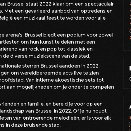
van Brussel staat 2022 klaar om een spectaculair
rs. Met een gevarieerd aanbod van optredens en
elgië een muzikaal feest te worden voor alle
ge arena’s, Brussel biedt een podium voor zowel
rtiesten om hun kunst te delen met een
riërend van rock en pop tot klassiek en
 in de diverse muziekscene van de stad.
rnationale sterren Brussel aandoen in 2022,
jgen om wereldberoemde acts live te zien
hoofdstad. Van intieme akoestische sets tot
tekort aan mogelijkheden om je onder te dompelen
rienden en familie, en bereid je voor op een
 landschap van Brussel in 2022. Of je nu houdt
eten van ontroerende melodieën, er is voor elk
s in deze bruisende stad.